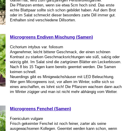
Garten hat, wird zum ganzjährigen Fensterbrettgärtner.
Die Pflanzen ernten, wenn sie etwa 5cm hoch sind. Das erste
echte Blattpaar sollte sich schon gebildet haben. Auf dem Brot
oder im Salat schmeckt dieser besonders zarte Dill immer gut.
Enthalten sind verschiedene Dillsorten.
Microgreens Endiven Mischung (Samen)
Cichorium intybus var. foliosum
Angenehmer, leicht bitterer Geschmack, der einen schönen
Kontrast zu starken Geschmacksrichtungen wie süß, salzig oder
würzig gibt. Im Salat sind die zartgrünen Blätter ein Leckerbissen.
Nach 8 bis 15 Tagen kann bereits geerntet werden. Die Samen
keimen schnell.
Neuerdings gibt es Minigewächshäuser mit LED Beleuchtung.
Wer gern Microgreens isst, vor allem im Winter, sollte sich so
eines anschaffen, es lohnt sich! Die Pflanzen wachsen dann auch
im Winter zügiger und man ist nicht mehr abhängig vom Wetter.
Microgreens Fenchel (Samen)
Foeniculum vulgare
Frisch gekeimter Fenchel ist noch feiner, zarter als seine
ausgewachsenen Kollegen. Geerntet werden kann schon, wenn