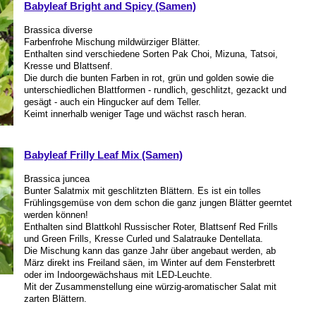
Babyleaf Bright and Spicy (Samen)
Brassica diverse
Farbenfrohe Mischung mildwürziger Blätter.
Enthalten sind verschiedene Sorten Pak Choi, Mizuna, Tatsoi,
Kresse und Blattsenf.
Die durch die bunten Farben in rot, grün und golden sowie die
unterschiedlichen Blattformen - rundlich, geschlitzt, gezackt und
gesägt - auch ein Hingucker auf dem Teller.
Keimt innerhalb weniger Tage und wächst rasch heran.
Babyleaf Frilly Leaf Mix (Samen)
Brassica juncea
Bunter Salatmix mit geschlitzten Blättern. Es ist ein tolles
Frühlingsgemüse von dem schon die ganz jungen Blätter geerntet
werden können!
Enthalten sind Blattkohl Russischer Roter, Blattsenf Red Frills
und Green Frills, Kresse Curled und Salatrauke Dentellata.
Die Mischung kann das ganze Jahr über angebaut werden, ab
März direkt ins Freiland säen, im Winter auf dem Fensterbrett
oder im Indoorgewächshaus mit LED-Leuchte.
Mit der Zusammenstellung eine würzig-aromatischer Salat mit
zarten Blättern.