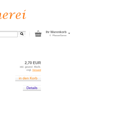
Ihr Warenkorb
0
Pflanzen/Samen
reens und Babyleaf Salat
2,70 EUR
inkl. gesetzl. MwSt.
zzgl.
Versand
in den Korb
Details