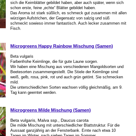
sich die Keimblätter gebildet haben, aber auch später, wenn sich
schon erste, feine „echte“ Blätter gebildet haben.
Das Aroma ist stark süßlich, es schmeck gut zusammen mit allen
würzigen Aufstrichen, der Gegensatz von salzig und süß
schmeckt sowieso immer fantastisch. Auch lecker zusammen mit
Fisch.
Microgreens Happy Rainbow Mischung (Samen)
Beta vulgaris
Farbenfrohe Keimlinge, die für gute Laune sorgen.
Wir haben eine Mischung aus verschiedenen Mangoldsorten und
Beetesorten zusammengestellt. Die Stiele der Keimlinge sind
weiß, gelb, rosa, pink, rot und auch grün getönt. Sie schmecken
mild.
Die unterschiedlichen Sorten wachsen völlig gleichmäßig, am 9.
Tag kann geerntet werden.
Microgreens Milde Mischung (Samen)
Beta vulgaris, Malva ssp., Daucus carota
Die milde Mischung mit unterschiedlicher Blattstruktur. Für die
Aussaat ganzjährig an der Fensterbank. Ernte nach etwa 10
Tagen im Winter, nach sieben Tagen im Sommer.