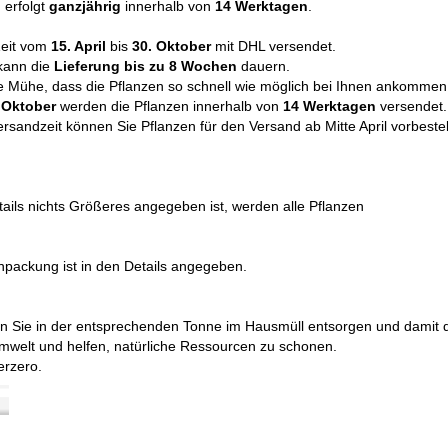
n
erfolgt
ganzjährig
innerhalb von
14 Werktagen
.
Zeit vom
15. April
bis
30. Oktober
mit DHL versendet.
 kann die
Lieferung bis zu
8 Wochen
dauern.
e Mühe, dass die Pflanzen so schnell wie möglich bei Ihnen ankommen
s Oktober
werden die Pflanzen innerhalb von
14 Werktagen
versendet.
rsandzeit können Sie Pflanzen für den Versand ab Mitte April vorbestel
tails nichts Größeres angegeben ist, werden alle Pflanzen
packung ist in den Details angegeben.
n Sie in der entsprechenden Tonne im Hausmüll entsorgen und damit 
mwelt und helfen, natürliche Ressourcen zu schonen.
terzero.