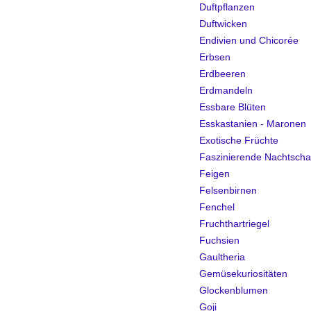
Duftpflanzen
Duftwicken
Endivien und Chicorée
Erbsen
Erdbeeren
Erdmandeln
Essbare Blüten
Esskastanien - Maronen
Exotische Früchte
Faszinierende Nachtscha
Feigen
Felsenbirnen
Fenchel
Fruchthartriegel
Fuchsien
Gaultheria
Gemüsekuriositäten
Glockenblumen
Goji