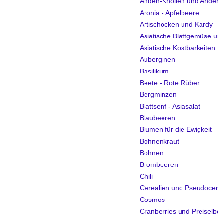
Anden-Knollen und And
Aronia - Apfelbeere
Artischocken und Kardy
Asiatische Blattgemüse
Asiatische Kostbarkeiten
Auberginen
Basilikum
Beete - Rote Rüben
Bergminzen
Blattsenf - Asiasalat
Blaubeeren
Blumen für die Ewigkeit
Bohnenkraut
Bohnen
Brombeeren
Chili
Cerealien und Pseudocer
Cosmos
Cranberries und Preisel