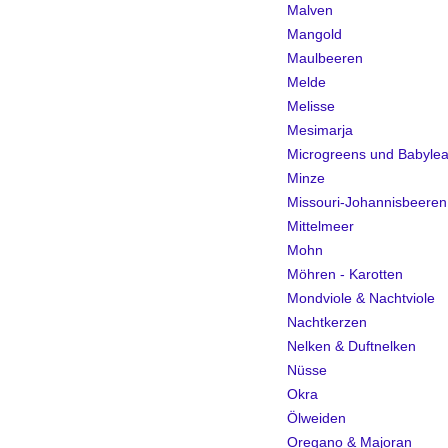
Malven
Mangold
Maulbeeren
Melde
Melisse
Mesimarja
Microgreens und Babylea
Minze
Missouri-Johannisbeeren
Mittelmeer
Mohn
Möhren - Karotten
Mondviole & Nachtviole
Nachtkerzen
Nelken & Duftnelken
Nüsse
Okra
Ölweiden
Oregano & Majoran