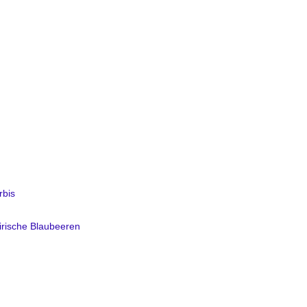
rbis
irische Blaubeeren