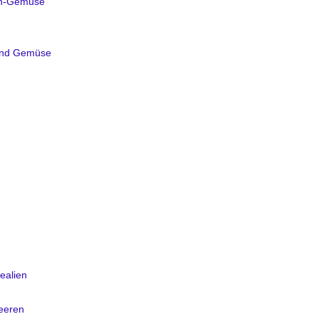
en-Gemüse
 und Gemüse
ealien
beeren