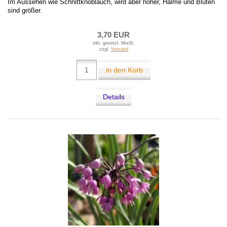
Im Aussehen wie Schnittknoblauch, wird aber höher, Halme und Blüten
sind größer.
3,70 EUR
inkl. gesetzl. MwSt.
zzgl.
Versand
in den Korb
Details