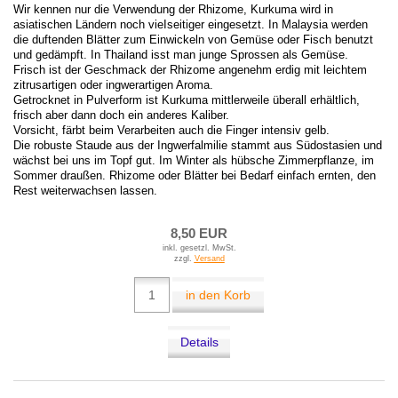
Wir kennen nur die Verwendung der Rhizome, Kurkuma wird in
asiatischen Ländern noch vieIseitiger eingesetzt. In Malaysia werden
die duftenden Blätter zum Einwickeln von Gemüse oder Fisch benutzt
und gedämpft. In Thailand isst man junge Sprossen als Gemüse.
Frisch ist der Geschmack der Rhizome angenehm erdig mit leichtem
zitrusartigen oder ingwerartigen Aroma.
Getrocknet in Pulverform ist Kurkuma mittlerweile überall erhältlich,
frisch aber dann doch ein anderes Kaliber.
Vorsicht, färbt beim Verarbeiten auch die Finger intensiv gelb.
Die robuste Staude aus der Ingwerfalmilie stammt aus Südostasien und
wächst bei uns im Topf gut. Im Winter als hübsche Zimmerpflanze, im
Sommer draußen. Rhizome oder Blätter bei Bedarf einfach ernten, den
Rest weiterwachsen lassen.
8,50 EUR
inkl. gesetzl. MwSt.
zzgl.
Versand
in den Korb
Details