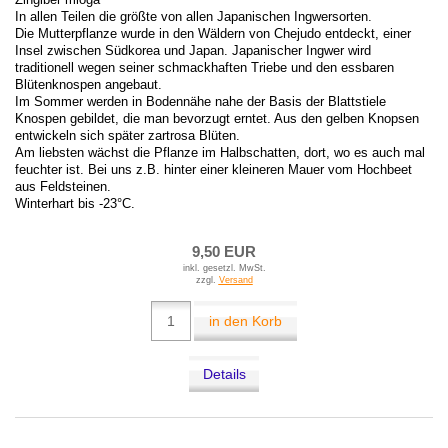
In allen Teilen die größte von allen Japanischen Ingwersorten.
Die Mutterpflanze wurde in den Wäldern von Chejudo entdeckt, einer
Insel zwischen Südkorea und Japan. Japanischer Ingwer wird
traditionell wegen seiner schmackhaften Triebe und den essbaren
Blütenknospen angebaut.
Im Sommer werden in Bodennähe nahe der Basis der Blattstiele
Knospen gebildet, die man bevorzugt erntet. Aus den gelben Knopsen
entwickeln sich später zartrosa Blüten.
Am liebsten wächst die Pflanze im Halbschatten, dort, wo es auch mal
feuchter ist. Bei uns z.B. hinter einer kleineren Mauer vom Hochbeet
aus Feldsteinen.
Winterhart bis -23°C.
9,50 EUR
inkl. gesetzl. MwSt.
zzgl.
Versand
in den Korb
Details