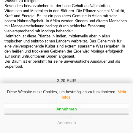
Wasser zu reinigen.
Besonders hervorzuheben ist der hohe Gehalt an Nährstoffen,
Vitaminen und Mineralien in den Blättern. Die Pflanze verleiht Vitalität,
Kraft und Energie. Es ist ein populäres Gemüse in Asien mit sehr
hohem Nährstoffgehalt. In Afrika werden Kindern und älteren Menschen
mit Mangelerscheinung bedingt durch schlechte Ernährung
vielversprechend mit Moringa behandelt.
Heimisch ist diese Pflanze in Indien, mittlerweile aber in allen
tropischen und subtropischen Ländern verbreitet. Das Geheimnis für
eine vielversprechende Kultur sind extrem sparsame Wassergaben. In
den heißen und trockenen Gebieten der Erde wird Moringa erfolgreich
auf sonst unfruchtbaren Boden angebaut.
Der Baum ist er berühmt für seine unverwüstliche Ausdauer und als
Superfood.
3,20 EUR
inkl. gesetzl. MwSt.
zzgl.
Versand
Diese Website nutzt Cookies, um bestmöglich zu funktionieren.
Mehr
Infos.
in den Korb
Annehmen
Details
Anpassen