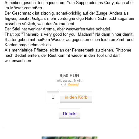
Scheiben geschnitten in jede Tom Yum Suppe oder ins Curry, dann aber
im Mörser zerstoßen.
Der Geschmack ist zitronig, scharf-pricklig auf der Zunge. Anders als
Ingwer, besitzt Galgant mehr vordergründige Noten. Schmeckt sogar ein
bisschen süßlich, was das Aroma hebt.
Der Stiel hat weniger Aroma, aber wegwerfen wäre schade!
Thaitipp: "Thaiherb is very good for you, Madam!" Na dann hinter damit.
Blätter geben mit heißem Wasser aufgegossen einen leichten Zimt- und
Kardamomgeschmack ab.
Als mehrjährige Pflanze leicht an der Fensterbank zu ziehen. Rhizome
nach Bedarf ernten, der Rest kommt wieder in den Topf und darf
weiterwachsen.
9,50 EUR
inkl. gesetzl. MwSt.
zzgl.
Versand
in den Korb
Details