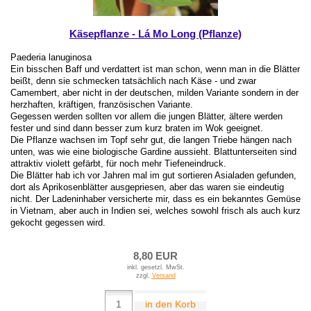
Käsepflanze - Lá Mo Long (Pflanze)
Paederia lanuginosa
Ein bisschen Baff und verdattert ist man schon, wenn man in die Blätter
beißt, denn sie schmecken tatsächlich nach Käse - und zwar
Camembert, aber nicht in der deutschen, milden Variante sondern in der
herzhaften, kräftigen, französischen Variante.
Gegessen werden sollten vor allem die jungen Blätter, ältere werden
fester und sind dann besser zum kurz braten im Wok geeignet.
Die Pflanze wachsen im Topf sehr gut, die langen Triebe hängen nach
unten, was wie eine biologische Gardine aussieht. Blattunterseiten sind
attraktiv violett gefärbt, für noch mehr Tiefeneindruck.
Die Blätter hab ich vor Jahren mal im gut sortieren Asialaden gefunden,
dort als Aprikosenblätter ausgepriesen, aber das waren sie eindeutig
nicht. Der Ladeninhaber versicherte mir, dass es ein bekanntes Gemüse
in Vietnam, aber auch in Indien sei, welches sowohl frisch als auch kurz
gekocht gegessen wird.
8,80 EUR
inkl. gesetzl. MwSt.
zzgl.
Versand
in den Korb