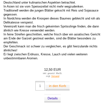
Deutschland unter kulinarischen Aspekten betrachtet.
In Asien ist sie vom Speisezettel nicht mehr wegzudenken.
Traditionell werden die jungen Blätter gekocht mit Reis und Sojasauce
gegessen.
In Nordchina werden die Knospen dieses Baumes gebleicht und roh als
Delikatesse verspeist.
Vereinzelt kann man die frisch gekeimten Sprösslinge finden, die dann
ähnlich wie Kresse verwendet werden.
In feine Streifen geschnitten, welche frisch über ein asiatisches Gericht
am Ende der Garzeit gestreut werden, sind die Blätter besonders zu
empfehlen.
Der Geschmack ist schwer zu vergleichen, es gibt hierzulande nichts
ähnliches!
Er liegt zwischen Erdnuss, Kresse, Lauch und vielen weiteren
unbestimmbaren Aromen.
12,50 EUR
inkl. gesetzl. MwSt.
zzgl.
Versand
in den Korb
Details