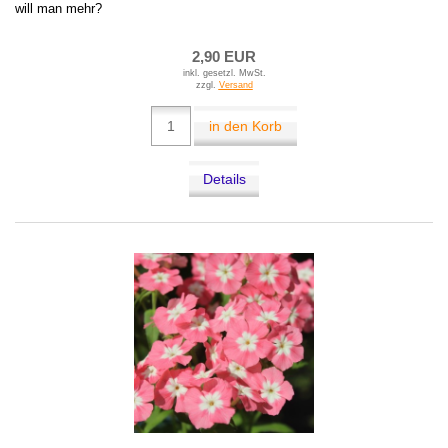
will man mehr?
2,90 EUR
inkl. gesetzl. MwSt.
zzgl.
Versand
in den Korb
Details