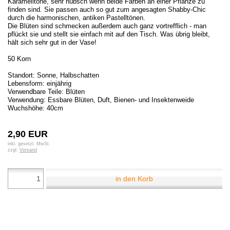
Karamelltöne, sehr hübsch wenn beide Farben an einer Pflanze zu
finden sind. Sie passen auch so gut zum angesagten Shabby-Chic
durch die harmonischen, antiken Pastelltönen.
Die Blüten sind schmecken außerdem auch ganz vortrefflich - man
pflückt sie und stellt sie einfach mit auf den Tisch. Was übrig bleibt,
hält sich sehr gut in der Vase!
50 Korn
Standort: Sonne, Halbschatten
Lebensform: einjährig
Verwendbare Teile: Blüten
Verwendung: Essbare Blüten, Duft, Bienen- und Insektenweide
Wuchshöhe:
40
cm
2,90 EUR
inkl. gesetzl. MwSt.
zzgl.
Versand
in den Korb