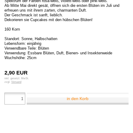
Spektrum der Farben rosa-weiß, violett-weiß oder pink-weiß.
Ab Mitte Mai direkt gesät, öffnen sich die ersten Blüten im Juli und
erfreuen uns mit ihrem zarten, charmanten Duft.
Der Geschmack ist sanft, lieblich.
Dekorieren sie Cupcakes mit den hübschen Blüten!
160 Korn
Standort: Sonne, Halbschatten
Lebensform: einjährig
Verwendbare Teile: Blüten
Verwendung: Essbare Blüten, Duft, Bienen- und Insektenweide
Wuchshöhe: 25cm
2,90 EUR
inkl. gesetzl. MwSt.
zzgl.
Versand
in den Korb