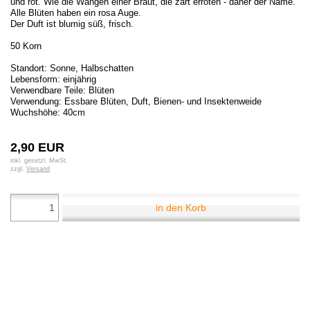
und rot. Wie die Wangen einer Braut, die zart erröten - daher der Name.
Alle Blüten haben ein rosa Auge.
Der Duft ist blumig süß, frisch.
50 Korn
Standort: Sonne, Halbschatten
Lebensform: einjährig
Verwendbare Teile: Blüten
Verwendung: Essbare Blüten, Duft, Bienen- und Insektenweide
Wuchshöhe: 40cm
2,90 EUR
inkl. gesetzl. MwSt.
zzgl.
Versand
in den Korb