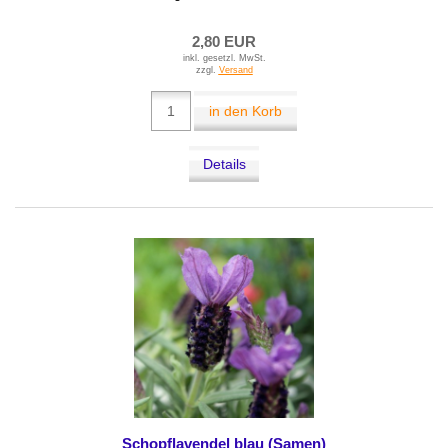
2,80 EUR
inkl. gesetzl. MwSt.
zzgl.
Versand
in den Korb
Details
Schopflavendel blau (Samen)