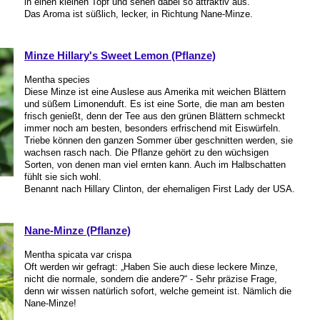
in einen kleinen Topf und sehen dabei so attraktiv aus.
Das Aroma ist süßlich, lecker, in Richtung Nane-Minze.
Minze Hillary's Sweet Lemon (Pflanze)
Mentha species
Diese Minze ist eine Auslese aus Amerika mit weichen Blättern
und süßem Limonenduft. Es ist eine Sorte, die man am besten
frisch genießt, denn der Tee aus den grünen Blättern schmeckt
immer noch am besten, besonders erfrischend mit Eiswürfeln.
Triebe können den ganzen Sommer über geschnitten werden, sie
wachsen rasch nach. Die Pflanze gehört zu den wüchsigen
Sorten, von denen man viel ernten kann. Auch im Halbschatten
fühlt sie sich wohl.
Benannt nach Hillary Clinton, der ehemaligen First Lady der USA.
Nane-Minze (Pflanze)
Mentha spicata var crispa
Oft werden wir gefragt: „Haben Sie auch diese leckere Minze,
nicht die normale, sondern die andere?“ - Sehr präzise Frage,
denn wir wissen natürlich sofort, welche gemeint ist. Nämlich die
Nane-Minze!