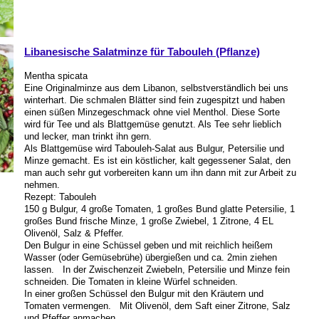
Libanesische Salatminze für Tabouleh (Pflanze)
Mentha spicata
Eine Originalminze aus dem Libanon, selbstverständlich bei uns
winterhart. Die schmalen Blätter sind fein zugespitzt und haben
einen süßen Minzegeschmack ohne viel Menthol. Diese Sorte
wird für Tee und als Blattgemüse genutzt. Als Tee sehr lieblich
und lecker, man trinkt ihn gern.
Als Blattgemüse wird Tabouleh-Salat aus Bulgur, Petersilie und
Minze gemacht. Es ist ein köstlicher, kalt gegessener Salat, den
man auch sehr gut vorbereiten kann um ihn dann mit zur Arbeit zu
nehmen.
Rezept: Tabouleh
150 g Bulgur, 4 große Tomaten, 1 großes Bund glatte Petersilie, 1
großes Bund frische Minze, 1 große Zwiebel, 1 Zitrone, 4 EL
Olivenöl, Salz & Pfeffer.
Den Bulgur in eine Schüssel geben und mit reichlich heißem
Wasser (oder Gemüsebrühe) übergießen und ca. 2min ziehen
lassen. In der Zwischenzeit Zwiebeln, Petersilie und Minze fein
schneiden. Die Tomaten in kleine Würfel schneiden.
In einer großen Schüssel den Bulgur mit den Kräutern und
Tomaten vermengen. Mit Olivenöl, dem Saft einer Zitrone, Salz
und Pfeffer anmachen.