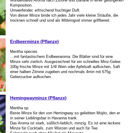
Wunderbares Aroma nach Zitrone und Banane in einer gelungenen
Komposition.
Umwerfender, erfrischend fruchtiger Duft.
Von dieser Minze binde ich jedes Jahr viele kleine Sträuße, die
trocknen schnell und sind als Mitbringsel immer griffbereit.
Erdbeerminze (Pflanze)
Mentha species
…mit fantastischem Erdbeeraroma. Die Blätter sind für eine
Minze sehr zierlich. Ausgezeichnet für ein schnelles Minz-Gelee:
100g frische Minze mit 1/4l Wein oder Apfelsaft aufkochen, Saft
einer halben Zitrone zugeben und nochmals 4min mit 675g
Gelierzucker aufkochen.
Hemingwayminze (Pflanze)
Mentha sp.
Beste Minze für den von Hemingway so geliebten Mojito, den er
in seiner Lieblingsbar in Havanna trank.
Das Aroma ist stark, süßlich-lieblich, minzig. Es ist eine leckere
Minze für Cocktails, zum Würzen und auch für Tee.