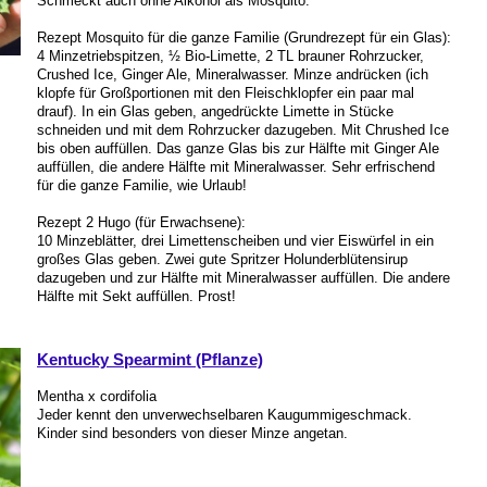
Schmeckt auch ohne Alkohol als Mosquito.
Rezept Mosquito für die ganze Familie (Grundrezept für ein Glas):
4 Minzetriebspitzen, ½ Bio-Limette, 2 TL brauner Rohrzucker,
Crushed Ice, Ginger Ale, Mineralwasser. Minze andrücken (ich
klopfe für Großportionen mit den Fleischklopfer ein paar mal
drauf). In ein Glas geben, angedrückte Limette in Stücke
schneiden und mit dem Rohrzucker dazugeben. Mit Chrushed Ice
bis oben auffüllen. Das ganze Glas bis zur Hälfte mit Ginger Ale
auffüllen, die andere Hälfte mit Mineralwasser. Sehr erfrischend
für die ganze Familie, wie Urlaub!
Rezept 2 Hugo (für Erwachsene):
10 Minzeblätter, drei Limettenscheiben und vier Eiswürfel in ein
großes Glas geben. Zwei gute Spritzer Holunderblütensirup
dazugeben und zur Hälfte mit Mineralwasser auffüllen. Die andere
Hälfte mit Sekt auffüllen. Prost!
Kentucky Spearmint (Pflanze)
Mentha x cordifolia
Jeder kennt den unverwechselbaren Kaugummigeschmack.
Kinder sind besonders von dieser Minze angetan.