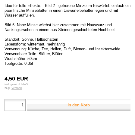
Idee für tolle Effekte: - Bild 2 - gefrorene Minze im Eiswürfel: einfach ein
paar frische Minzeblätter in einen Eiswürfelbehälter legen und mit
Wasser auffüllen.
Bild 5: Nane-Minze wächst hier zusammen mit Hauswurz und
Nankingkirschen in einem aus Steinen geschichteten Hochbeet.
Standort: Sonne, Halbschatten
Lebensform: winterhart, mehrjährig
Verwendung: Küche, Tee, Heilen, Duft, Bienen- und Insektenweide
Verwendbare Teile: Blätter, Blüten
Wuchshöhe: 50cm
Topfgröße: 0,35l
4,50 EUR
inkl. gesetzl. MwSt.
zzgl.
Versand
in den Korb