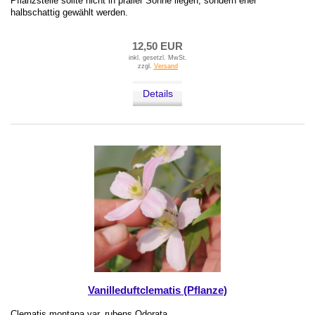
Pflanzstelle sollte nicht in praller Sonne liegen, sondern eher
halbschattig gewählt werden.
12,50 EUR
inkl. gesetzl. MwSt.
zzgl.
Versand
Details
Vanilleduftclematis (Pflanze)
Clematis montana var. rubens Odorata