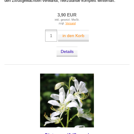
den Zitrusgewächsen verwandt, hierzulande komplett winterhart.
3,90 EUR
inkl. gesetzl. MwSt.
zzgl.
Versand
in den Korb
Details