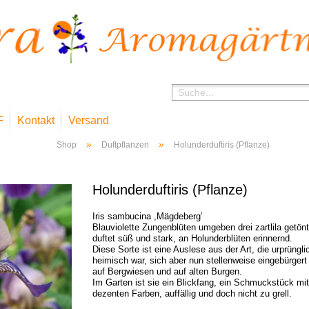
F
Kontakt
Versand
»
»
Shop
Duftpflanzen
Holunderduftiris (Pflanze)
Holunderduftiris (Pflanze)
Iris sambucina ,Mägdeberg’
Blauviolette Zungenblüten umgeben drei zartlila getönt
duftet süß und stark, an Holunderblüten erinnernd.
Diese Sorte ist eine Auslese aus der Art, die urprüngl
heimisch war, sich aber nun stellenweise eingebürgert 
auf Bergwiesen und auf alten Burgen.
Im Garten ist sie ein Blickfang, ein Schmuckstück mit
dezenten Farben, auffällig und doch nicht zu grell.