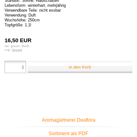
Standort: Sonne, Halbschatten
Lebensform: winterhart, mehrjährig
Verwendbare Teile: nicht essbar
Verwendung: Duft
Wuchshöhe: 250cm
Topfgröße: 1,1l
16,50 EUR
inkl. gesetzl. MwSt.
zzgl.
Versand
in den Korb
Aromagärtnerei Deaflora
Sortiment als PDF