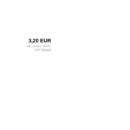
3,20 EUR
inkl. gesetzl. MwSt.
zzgl.
Versand