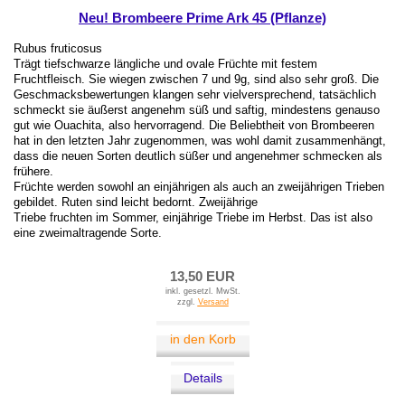
Neu! Brombeere Prime Ark 45 (Pflanze)
Rubus fruticosus
Trägt tiefschwarze längliche und ovale Früchte mit festem
Fruchtfleisch. Sie wiegen zwischen 7 und 9g, sind also sehr groß. Die
Geschmacksbewertungen klangen sehr vielversprechend, tatsächlich
schmeckt sie äußerst angenehm süß und saftig, mindestens genauso
gut wie Ouachita, also hervorragend. Die Beliebtheit von Brombeeren
hat in den letzten Jahr zugenommen, was wohl damit zusammenhängt,
dass die neuen Sorten deutlich süßer und angenehmer schmecken als
frühere.
Früchte werden sowohl an einjährigen als auch an zweijährigen Trieben
gebildet. Ruten sind leicht bedornt. Zweijährige
Triebe fruchten im Sommer, einjährige Triebe im Herbst. Das ist also
eine zweimaltragende Sorte.
13,50 EUR
inkl. gesetzl. MwSt.
zzgl.
Versand
in den Korb
Details