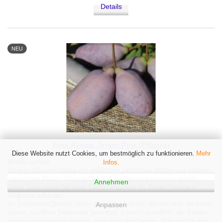
Details
NEU
Neu! Akebia Jirisan Pink (Pflanze)
Diese Website nutzt Cookies, um bestmöglich zu funktionieren.
Mehr
Akebia quinata
Infos.
So eine hübsche Akebia mit weiblichen pastellrosa Blüten und weißen
männlichen Blüten. Blütengriffel und -narben sind purpurrot gefärbt.
Annehmen
Diese Sorte wurde bei einer Sammlungsreise im Jirisan-Gebirge in
Südkorea gefunden.
Im September/Oktober reifen die süßen Früchte, bei uns eine der ersten
Anpassen
Sorten, vor Mitte September beerntbar. Einfach auslöffeln, die Samen
können mitgegessen werden, aber nicht draufbeißen. Man lutscht eher