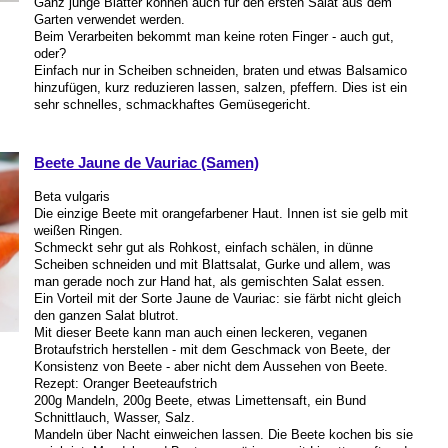
Ganz junge Blätter können auch für den ersten Salat aus dem
Garten verwendet werden.
Beim Verarbeiten bekommt man keine roten Finger - auch gut,
oder?
Einfach nur in Scheiben schneiden, braten und etwas Balsamico
hinzufügen, kurz reduzieren lassen, salzen, pfeffern. Dies ist ein
sehr schnelles, schmackhaftes Gemüsegericht.
Beete Jaune de Vauriac (Samen)
Beta vulgaris
Die einzige Beete mit orangefarbener Haut. Innen ist sie gelb mit
weißen Ringen.
Schmeckt sehr gut als Rohkost, einfach schälen, in dünne
Scheiben schneiden und mit Blattsalat, Gurke und allem, was
man gerade noch zur Hand hat, als gemischten Salat essen.
Ein Vorteil mit der Sorte Jaune de Vauriac: sie färbt nicht gleich
den ganzen Salat blutrot.
Mit dieser Beete kann man auch einen leckeren, veganen
Brotaufstrich herstellen - mit dem Geschmack von Beete, der
Konsistenz von Beete - aber nicht dem Aussehen von Beete.
Rezept: Oranger Beeteaufstrich
200g Mandeln, 200g Beete, etwas Limettensaft, ein Bund
Schnittlauch, Wasser, Salz.
Mandeln über Nacht einweichen lassen. Die Beete kochen bis sie