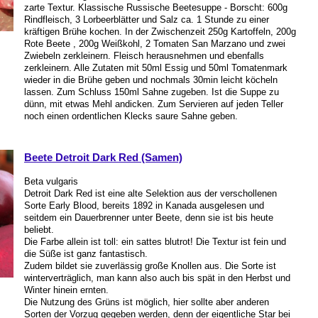
zarte Textur. Klassische Russische Beetesuppe - Borscht: 600g
Rindfleisch, 3 Lorbeerblätter und Salz ca. 1 Stunde zu einer
kräftigen Brühe kochen. In der Zwischenzeit 250g Kartoffeln, 200g
Rote Beete , 200g Weißkohl, 2 Tomaten San Marzano und zwei
Zwiebeln zerkleinern. Fleisch herausnehmen und ebenfalls
zerkleinern. Alle Zutaten mit 50ml Essig und 50ml Tomatenmark
wieder in die Brühe geben und nochmals 30min leicht köcheln
lassen. Zum Schluss 150ml Sahne zugeben. Ist die Suppe zu
dünn, mit etwas Mehl andicken. Zum Servieren auf jeden Teller
noch einen ordentlichen Klecks saure Sahne geben.
Beete Detroit Dark Red (Samen)
Beta vulgaris
Detroit Dark Red ist eine alte Selektion aus der verschollenen
Sorte Early Blood, bereits 1892 in Kanada ausgelesen und
seitdem ein Dauerbrenner unter Beete, denn sie ist bis heute
beliebt.
Die Farbe allein ist toll: ein sattes blutrot! Die Textur ist fein und
die Süße ist ganz fantastisch.
Zudem bildet sie zuverlässig große Knollen aus. Die Sorte ist
winterverträglich, man kann also auch bis spät in den Herbst und
Winter hinein ernten.
Die Nutzung des Grüns ist möglich, hier sollte aber anderen
Sorten der Vorzug gegeben werden, denn der eigentliche Star bei