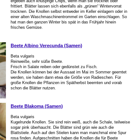
ergeben auch knusprige Chips, wenn man sie trocknet oder
frittiert. Blätter lassen sich ebenfalls als „grünen“ Wintervorrat
trocknen. Die Knollen selbst entweder im Keller einlagern oder in
einer alten Waschmaschinentrommel im Garten einschlagen. So
hat man den ganzen Winter bis spät in das Frühjahr hinein
frisches Gemüse.
Beete Albino Verecunda (Samen)
Beta vulgaris
Reinweiße, sehr süße Beete.
Frisch in Salate reiben oder gedünstet zu Fisch.
Die Knollen können bei der Aussaat im Mai im Sommer geerntet
werden, sie haben dann etwa die Größe von Radieschen. Für
große Knollen die Pflanzen im Spätherbst beernten und vorab
schon die Blätter nutzen.
Beete Blakoma (Samen)
Beta vulgaris
Kugelrunde Knollen. Sie sind rein weiß, auch die Schale, teilweise
sogar pink überhaucht. Die Blätter sind grün wie auch die
Blattstiele. Auch auf den Stielen kann man manchmal eine Spur
rosa finden. Aufgeschnitten haben die Knollen die für Beete