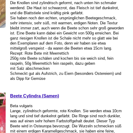
Die Knollen sind zylindrisch geformt, nach unten hin schmaler
werdend. Die Haut ist schwarzrot, das Fleisch ist tief dunkelrot,
und die Blattstiele sind kräftig pink gefärbt.
Sie haben noch den echten, ursprünglichen Beetegeschmack,
sehr intensiv, sehr süß, mit warmen, erdigen Noten. Die Textur
bleibt immer zart, auch wenn die Beete schon sehr groß geworden
ist. Eine Beete kann dabei ein Gewicht von 500g erreichen. Bei
ganz riesigen Knollen ist die Schale nicht mehr so glatt wie bei
den Exemplaren auf dem Foto, denn wir haben sie etwa
mittelgroß verspeist - da waren die Beeten etwa 15cm lang.
Rezept: Rote Bete mit Meerrettich
250g rote Beete schälen und kochen bis sie weich sind, fein
raspeln, 50g Meerrettich fein raspeln, dazu geben
mit Salz abschmecken
Schmeckt gut als Aufstrich, zu Eiern (besonders Ostereiern) und
als Dipp für Gemüse
Beete Cylindra (Samen)
Beta vulgaris
Lange, zylindrisch geformte, rote Knollen. Sie werden etwa 10cm
lang und sind tief dunkelrot gefärbt. Die Ringe sind noch dunkler,
was auf einen sehr hohem Farbstoffgehalt deutet. Dieser Typ
Beete wird in Osteuropa bevorzugt. Die Wurzeln schmecken süß
mit einem erdigen Karamellgeschmack, sie haben eine feine,