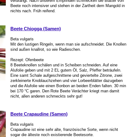
verdrängt. Nach unserem Empfinden schmecken die Blätter von
Beete noch intensiver und stehen in der Zartheit dem Mangold in
nichts nach. Früh reifend.
Beete Chiogga (Samen)
Beta vulgaris
Mit den lustigen Ringeln, wenn man sie aufschneidet. Die Knollen
sind außen knallrot, so wie Radieschen.
Rezept: Ofenbeete
8 Beeteknollen schälen und in Scheiben schneiden. Auf eine
Alufolie geben und mit 2 EL gutem Öl, Salz, Pfeffer beträufeln.
Eine samt Schale aufgeschnittene und geviertelte Zitrone, zwei
zerkleinerte Knoblauchzehen und vier Lorbeerblätter dazugeben
und die Alufolie wie einen Bonbon an beiden Enden falten. 30 min
bei 170 °C garen. Den Rote Beete Verächter kriegt man damit
nicht, allen anderen schmeckts sehr gut!
Beete Crapaudine (Samen)
Beta vulgaris
Crapaudine ist eine sehr alte, französische Sorte, wenn nicht
sogar die älteste noch existierende Beetesorte.