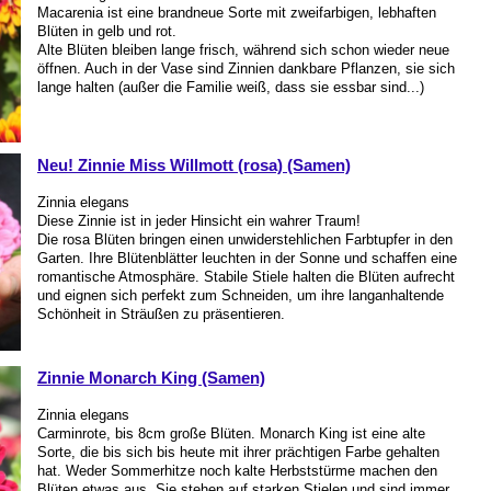
Macarenia ist eine brandneue Sorte mit zweifarbigen, lebhaften
Blüten in gelb und rot.
Alte Blüten bleiben lange frisch, während sich schon wieder neue
öffnen. Auch in der Vase sind Zinnien dankbare Pflanzen, sie sich
lange halten (außer die Familie weiß, dass sie essbar sind...)
Neu! Zinnie Miss Willmott (rosa) (Samen)
Zinnia elegans
Diese Zinnie ist in jeder Hinsicht ein wahrer Traum!
Die rosa Blüten bringen einen unwiderstehlichen Farbtupfer in den
Garten. Ihre Blütenblätter leuchten in der Sonne und schaffen eine
romantische Atmosphäre. Stabile Stiele halten die Blüten aufrecht
und eignen sich perfekt zum Schneiden, um ihre langanhaltende
Schönheit in Sträußen zu präsentieren.
Zinnie Monarch King (Samen)
Zinnia elegans
Carminrote, bis 8cm große Blüten. Monarch King ist eine alte
Sorte, die bis sich bis heute mit ihrer prächtigen Farbe gehalten
hat. Weder Sommerhitze noch kalte Herbststürme machen den
Blüten etwas aus. Sie stehen auf starken Stielen und sind immer