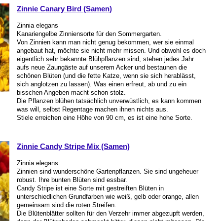
Zinnie Canary Bird (Samen)
Zinnia elegans
Kanariengelbe Zinniensorte für den Sommergarten.
Von Zinnien kann man nicht genug bekommen, wer sie einmal
angebaut hat, möchte sie nicht mehr missen. Und obwohl es doch
eigentlich sehr bekannte Blühpflanzen sind, stehen jedes Jahr
aufs neue Zaungäste auf unserem Acker und bestaunen die
schönen Blüten (und die fette Katze, wenn sie sich herablässt,
sich anglotzen zu lassen). Was einen erfreut, ab und zu ein
bisschen Angeben macht schon stolz.
Die Pflanzen blühen tatsächlich unverwüstlich, es kann kommen
was will, selbst Regentage machen ihnen nichts aus.
Stiele erreichen eine Höhe von 90 cm, es ist eine hohe Sorte.
Zinnie Candy Stripe Mix (Samen)
Zinnia elegans
Zinnien sind wunderschöne Gartenpflanzen. Sie sind ungeheuer
robust. Ihre bunten Blüten sind essbar.
Candy Stripe ist eine Sorte mit gestreiften Blüten in
unterschiedlichen Grundfarben wie weiß, gelb oder orange, allen
gemeinsam sind die roten Streifen.
Die Blütenblätter sollten für den Verzehr immer abgezupft werden,