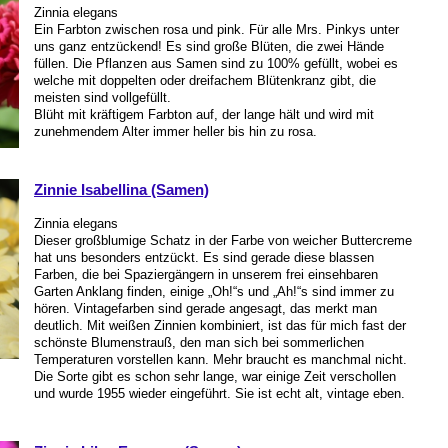
Zinnia elegans
Ein Farbton zwischen rosa und pink. Für alle Mrs. Pinkys unter
uns ganz entzückend! Es sind große Blüten, die zwei Hände
füllen. Die Pflanzen aus Samen sind zu 100% gefüllt, wobei es
welche mit doppelten oder dreifachem Blütenkranz gibt, die
meisten sind vollgefüllt.
Blüht mit kräftigem Farbton auf, der lange hält und wird mit
zunehmendem Alter immer heller bis hin zu rosa.
Zinnie Isabellina (Samen)
Zinnia elegans
Dieser großblumige Schatz in der Farbe von weicher Buttercreme
hat uns besonders entzückt. Es sind gerade diese blassen
Farben, die bei Spaziergängern in unserem frei einsehbaren
Garten Anklang finden, einige „Oh!“s und „Ah!“s sind immer zu
hören. Vintagefarben sind gerade angesagt, das merkt man
deutlich. Mit weißen Zinnien kombiniert, ist das für mich fast der
schönste Blumenstrauß, den man sich bei sommerlichen
Temperaturen vorstellen kann. Mehr braucht es manchmal nicht.
Die Sorte gibt es schon sehr lange, war einige Zeit verschollen
und wurde 1955 wieder eingeführt. Sie ist echt alt, vintage eben.