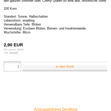
den ganzen Sommer über. Cherry Queen ist eine alte, historische Sorte.
100 Korn
Standort: Sonne, Halbschatten
Lebensform: einjährig
Verwendbare Teile: Blüten
Verwendung: Essbare Blüten, Bienen- und Insektenweide
Wuchshöhe: 80cm
2,90 EUR
inkl. gesetzl. MwSt.
zzgl.
Versand
in den Korb
Aromagärtnerei Deaflora