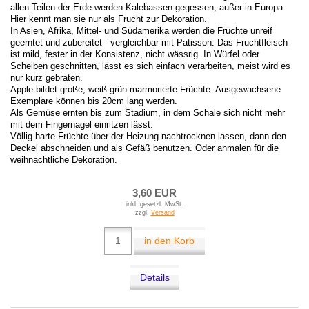
allen Teilen der Erde werden Kalebassen gegessen, außer in Europa.
Hier kennt man sie nur als Frucht zur Dekoration.
In Asien, Afrika, Mittel- und Südamerika werden die Früchte unreif
geerntet und zubereitet - vergleichbar mit Patisson. Das Fruchtfleisch
ist mild, fester in der Konsistenz, nicht wässrig. In Würfel oder
Scheiben geschnitten, lässt es sich einfach verarbeiten, meist wird es
nur kurz gebraten.
Apple bildet große, weiß-grün marmorierte Früchte. Ausgewachsene
Exemplare können bis 20cm lang werden.
Als Gemüse ernten bis zum Stadium, in dem Schale sich nicht mehr
mit dem Fingernagel einritzen lässt.
Völlig harte Früchte über der Heizung nachtrocknen lassen, dann den
Deckel abschneiden und als Gefäß benutzen. Oder anmalen für die
weihnachtliche Dekoration.
3,60 EUR
inkl. gesetzl. MwSt.
zzgl.
Versand
in den Korb
Details