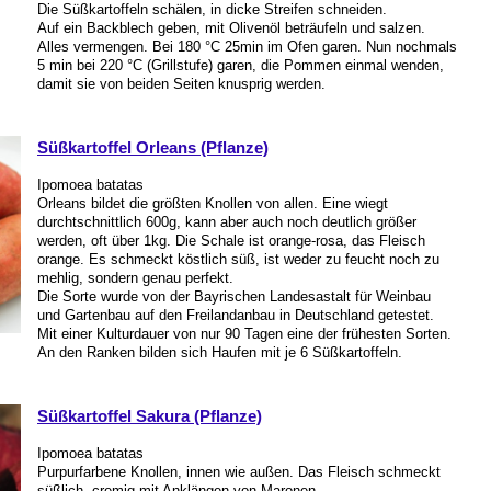
Die Süßkartoffeln schälen, in dicke Streifen schneiden.
Auf ein Backblech geben, mit Olivenöl beträufeln und salzen.
Alles vermengen. Bei 180 °C 25min im Ofen garen. Nun nochmals
5 min bei 220 °C (Grillstufe) garen, die Pommen einmal wenden,
damit sie von beiden Seiten knusprig werden.
Süßkartoffel Orleans (Pflanze)
Ipomoea batatas
Orleans bildet die größten Knollen von allen. Eine wiegt
durchtschnittlich 600g, kann aber auch noch deutlich größer
werden, oft über 1kg. Die Schale ist orange-rosa, das Fleisch
orange. Es schmeckt köstlich süß, ist weder zu feucht noch zu
mehlig, sondern genau perfekt.
Die Sorte wurde von der Bayrischen Landesastalt für Weinbau
und Gartenbau auf den Freilandanbau in Deutschland getestet.
Mit einer Kulturdauer von nur 90 Tagen eine der frühesten Sorten.
An den Ranken bilden sich Haufen mit je 6 Süßkartoffeln.
Süßkartoffel Sakura (Pflanze)
Ipomoea batatas
Purpurfarbene Knollen, innen wie außen. Das Fleisch schmeckt
süßlich, cremig mit Anklängen von Maronen.