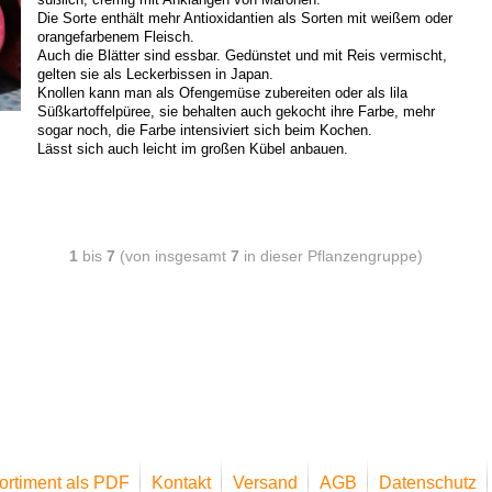
Die Sorte enthält mehr Antioxidantien als Sorten mit weißem oder
orangefarbenem Fleisch.
Auch die Blätter sind essbar. Gedünstet und mit Reis vermischt,
gelten sie als Leckerbissen in Japan.
Knollen kann man als Ofengemüse zubereiten oder als lila
Süßkartoffelpüree, sie behalten auch gekocht ihre Farbe, mehr
sogar noch, die Farbe intensiviert sich beim Kochen.
Lässt sich auch leicht im großen Kübel anbauen.
1
bis
7
(von insgesamt
7
in dieser Pflanzengruppe)
ortiment als PDF
Kontakt
Versand
AGB
Datenschutz