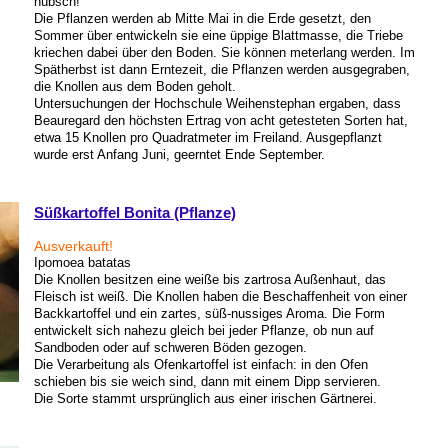
hübsch!
Die Pflanzen werden ab Mitte Mai in die Erde gesetzt, den
Sommer über entwickeln sie eine üppige Blattmasse, die Triebe
kriechen dabei über den Boden. Sie können meterlang werden. Im
Spätherbst ist dann Erntezeit, die Pflanzen werden ausgegraben,
die Knollen aus dem Boden geholt.
Untersuchungen der Hochschule Weihenstephan ergaben, dass
Beauregard den höchsten Ertrag von acht getesteten Sorten hat,
etwa 15 Knollen pro Quadratmeter im Freiland. Ausgepflanzt
wurde erst Anfang Juni, geerntet Ende September.
Süßkartoffel Bonita (Pflanze)
Ausverkauft!
Ipomoea batatas
Die Knollen besitzen eine weiße bis zartrosa Außenhaut, das
Fleisch ist weiß. Die Knollen haben die Beschaffenheit von einer
Backkartoffel und ein zartes, süß-nussiges Aroma. Die Form
entwickelt sich nahezu gleich bei jeder Pflanze, ob nun auf
Sandboden oder auf schweren Böden gezogen.
Die Verarbeitung als Ofenkartoffel ist einfach: in den Ofen
schieben bis sie weich sind, dann mit einem Dipp servieren.
Die Sorte stammt ursprünglich aus einer irischen Gärtnerei.