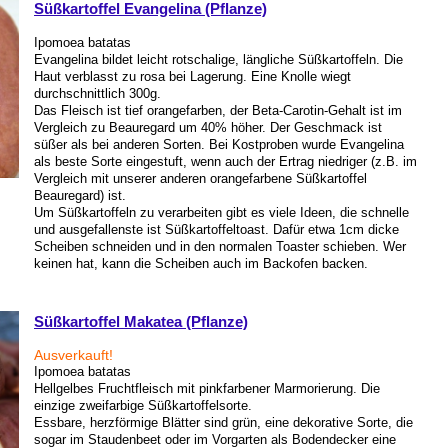
Süßkartoffel Evangelina (Pflanze)
Ipomoea batatas
Evangelina bildet leicht rotschalige, längliche Süßkartoffeln. Die
Haut verblasst zu rosa bei Lagerung. Eine Knolle wiegt
durchschnittlich 300g.
Das Fleisch ist tief orangefarben, der Beta-Carotin-Gehalt ist im
Vergleich zu Beauregard um 40% höher. Der Geschmack ist
süßer als bei anderen Sorten. Bei Kostproben wurde Evangelina
als beste Sorte eingestuft, wenn auch der Ertrag niedriger (z.B. im
Vergleich mit unserer anderen orangefarbene Süßkartoffel
Beauregard) ist.
Um Süßkartoffeln zu verarbeiten gibt es viele Ideen, die schnelle
und ausgefallenste ist Süßkartoffeltoast. Dafür etwa 1cm dicke
Scheiben schneiden und in den normalen Toaster schieben. Wer
keinen hat, kann die Scheiben auch im Backofen backen.
Süßkartoffel Makatea (Pflanze)
Ausverkauft!
Ipomoea batatas
Hellgelbes Fruchtfleisch mit pinkfarbener Marmorierung. Die
einzige zweifarbige Süßkartoffelsorte.
Essbare, herzförmige Blätter sind grün, eine dekorative Sorte, die
sogar im Staudenbeet oder im Vorgarten als Bodendecker eine