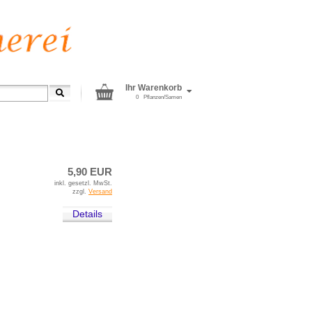
Ihr Warenkorb
0
Pflanzen/Samen
»
Süßkartoffeln
5,90 EUR
inkl. gesetzl. MwSt.
zzgl.
Versand
Details