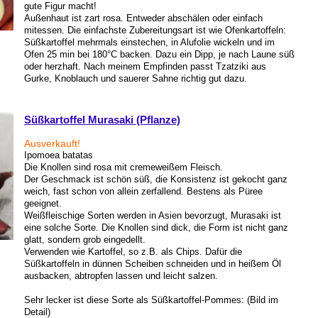
gute Figur macht!
Außenhaut ist zart rosa. Entweder abschälen oder einfach
mitessen. Die einfachste Zubereitungsart ist wie Ofenkartoffeln:
Süßkartoffel mehrmals einstechen, in Alufolie wickeln und im
Ofen 25 min bei 180°C backen. Dazu ein Dipp, je nach Laune süß
oder herzhaft. Nach meinem Empfinden passt Tzatziki aus
Gurke, Knoblauch und sauerer Sahne richtig gut dazu.
Süßkartoffel Murasaki (Pflanze)
Ausverkauft!
Ipomoea batatas
Die Knollen sind rosa mit cremeweißem Fleisch.
Der Geschmack ist schön süß, die Konsistenz ist gekocht ganz
weich, fast schon von allein zerfallend. Bestens als Püree
geeignet.
Weißfleischige Sorten werden in Asien bevorzugt, Murasaki ist
eine solche Sorte. Die Knollen sind dick, die Form ist nicht ganz
glatt, sondern grob eingedellt.
Verwenden wie Kartoffel, so z.B. als Chips. Dafür die
Süßkartoffeln in dünnen Scheiben schneiden und in heißem Öl
ausbacken, abtropfen lassen und leicht salzen.
Sehr lecker ist diese Sorte als Süßkartoffel-Pommes: (Bild im
Detail)