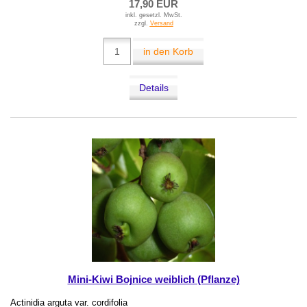
17,90 EUR
inkl. gesetzl. MwSt.
zzgl.
Versand
in den Korb
Details
Mini-Kiwi Bojnice weiblich (Pflanze)
Actinidia arguta var. cordifolia