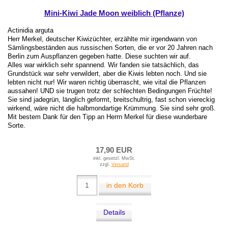
Mini-Kiwi Jade Moon weiblich (Pflanze)
Actinidia arguta
Herr Merkel, deutscher Kiwizüchter, erzählte mir irgendwann von
Sämlingsbeständen aus russischen Sorten, die er vor 20 Jahren nach
Berlin zum Auspflanzen gegeben hatte. Diese suchten wir auf.
Alles war wirklich sehr spannend. Wir fanden sie tatsächlich, das
Grundstück war sehr verwildert, aber die Kiwis lebten noch. Und sie
lebten nicht nur! Wir waren richtig überrascht, wie vital die Pflanzen
aussahen! UND sie trugen trotz der schlechten Bedingungen Früchte!
Sie sind jadegrün, länglich geformt, breitschultrig, fast schon viereckig
wirkend, wäre nicht die halbmondartige Krümmung. Sie sind sehr groß.
Mit bestem Dank für den Tipp an Herrn Merkel für diese wunderbare
Sorte.
17,90 EUR
inkl. gesetzl. MwSt.
zzgl.
Versand
in den Korb
Details