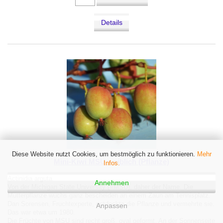
Details
Diese Website nutzt Cookies, um bestmöglich zu funktionieren.
Mehr
Mini-Kiwi MSU weiblich (Pflanze)
Infos.
Actinidia arguta
Annehmen
Von der Michigan State University (=MSU), daher der Name. Die
Mutterpflanze wuchs ganz bescheiden an einem Zaun am Tennisplatz.
Dan Sorensen, Fruchtexperte, entdeckte die Pflanze und vermehrte sie.
Anpassen
Das war etwa um 1980.
Die Früchte von MSU sind recht groß, oval geformt. An der Sonnenseite