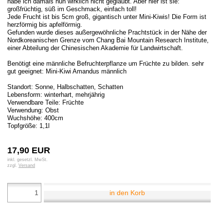
habe ich damals nun wirklich nicht geglaubt. Aber hier ist sie:
großfrüchtig, süß im Geschmack, einfach toll!
Jede Frucht ist bis 5cm groß, gigantisch unter Mini-Kiwis! Die Form ist
herzförmig bis apfelförmig.
Gefunden wurde dieses außergewöhnliche Prachtstück in der Nähe der
Nordkoreanischen Grenze vom Chang Bai Mountain Research Institute,
einer Abteilung der Chinesischen Akademie für Landwirtschaft.
Benötigt eine männliche Befruchterpflanze um Früchte zu bilden. sehr
gut geeignet: Mini-Kiwi Amandus männlich
Standort: Sonne, Halbschatten, Schatten
Lebensform: winterhart, mehrjährig
Verwendbare Teile: Früchte
Verwendung: Obst
Wuchshöhe: 400cm
Topfgröße:
1,1
l
17,90 EUR
inkl. gesetzl. MwSt.
zzgl.
Versand
in den Korb