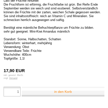
Last der Früchte hinunter.
Die Fruchtform ist eiförmig, die Fruchtfarbe ist grün. Bei Reife Ende
September werden sie weich und sind essbereit. Selbstverständlich
können die Früchte mit der zarten, weichen Schale gegessen werden.
Sie sind inhaltsstoffreich: reich an Vitamin C und Mineralien. Sie
schmecken herrlich ausgewogen und saftig.
Benötigt eine männliche Befruchterpflanze um Früchte zu bilden.
sehr gut geeignet: Mini-Kiwi Amandus männlich
Standort: Sonne, Halbschatten, Schatten
Lebensform: winterhart, mehrjährig
Verwendung: Obst
Verwendbare Teile: Früchte
Wuchshöhe: 400cm
Topfgröße: 1,1l
17,90 EUR
inkl. gesetzl. MwSt.
zzgl.
Versand
in den Korb