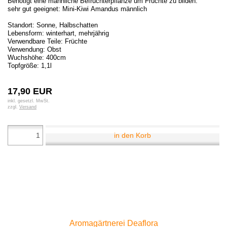
Benötigt eine männliche Befruchterpflanze um Früchte zu bilden.
sehr gut geeignet: Mini-Kiwi
Amandus
männlich
Standort: Sonne, Halbschatten
Lebensform: winterhart, mehrjährig
Verwendbare Teile: Früchte
Verwendung: Obst
Wuchshöhe: 400cm
Topfgröße: 1,1l
17,90 EUR
inkl. gesetzl. MwSt.
zzgl.
Versand
in den Korb
Aromagärtnerei Deaflora