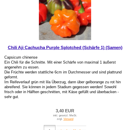
Chili Aji Cachucha Purple Splotched (Schärfe 1) (Samen)
Capsicum chinense
Ein Chili für die Schnitte. Mit einer Schärfe von maximal 1 äußerst
angenehm zu essen.
Die Früchte werden stattliche 6cm im Durchmesser und sind plattrund
geformt.
Im Reifeverlauf grün mit lila Überzug, dann über gelborange zu rot hin
abreifend. Sie können in jedem Stadium gegessen werden! Sowohl
frisch oder in Hälften geschnitten, mit Käse gefüllt und überbacken -
sehr gut.
3,40 EUR
inkl. gesetzl. MwSt.
zzgl.
Versand