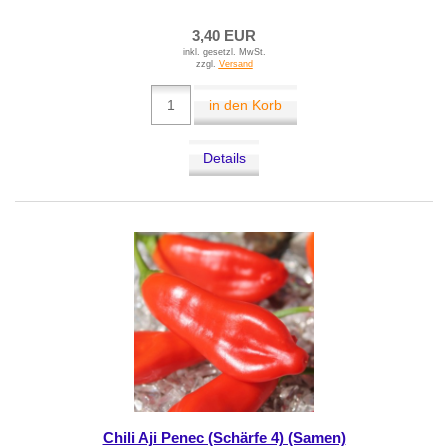
3,40 EUR
inkl. gesetzl. MwSt.
zzgl.
Versand
in den Korb
Details
Chili Aji Penec (Schärfe 4) (Samen)