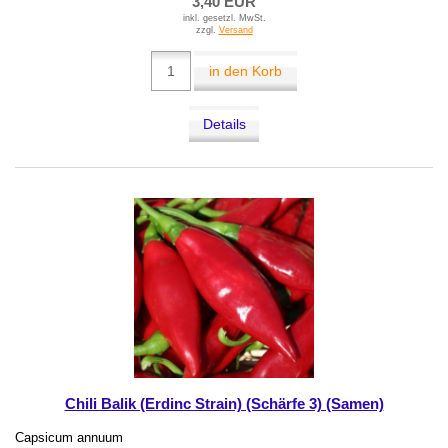
3,40 EUR
inkl. gesetzl. MwSt.
zzgl.
Versand
in den Korb
Details
Chili Balik (Erdinc Strain) (Schärfe 3) (Samen)
Capsicum annuum