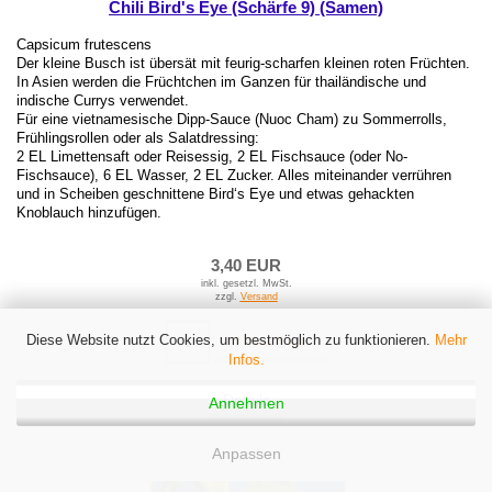
Chili Bird's Eye (Schärfe 9) (Samen)
Capsicum frutescens
Der kleine Busch ist übersät mit feurig-scharfen kleinen roten Früchten.
In Asien werden die Früchtchen im Ganzen für thailändische und
indische Currys verwendet.
Für eine vietnamesische Dipp-Sauce (Nuoc Cham) zu Sommerrolls,
Frühlingsrollen oder als Salatdressing:
2 EL Limettensaft oder Reisessig, 2 EL Fischsauce (oder No-
Fischsauce), 6 EL Wasser, 2 EL Zucker. Alles miteinander verrühren
und in Scheiben geschnittene Bird‘s Eye und etwas gehackten
Knoblauch hinzufügen.
3,40 EUR
inkl. gesetzl. MwSt.
zzgl.
Versand
Diese Website nutzt Cookies, um bestmöglich zu funktionieren.
Mehr
in den Korb
Infos.
Details
Annehmen
Anpassen