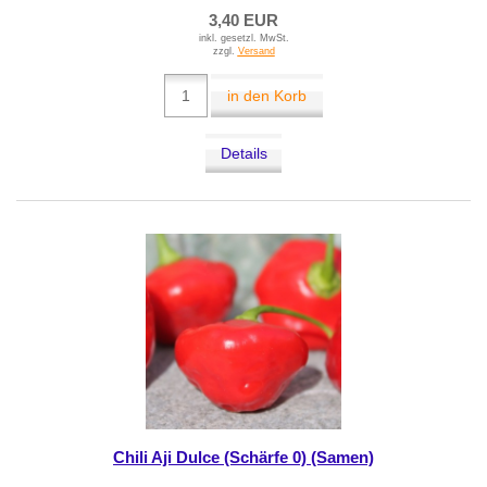
3,40 EUR
inkl. gesetzl. MwSt.
zzgl.
Versand
in den Korb
Details
Chili Aji Dulce (Schärfe 0) (Samen)