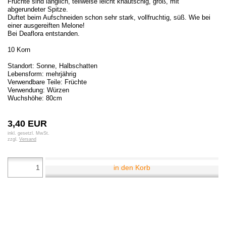
Früchte sind länglich, teilweise leicht knautschig, groß, mit
abgerundeter Spitze.
Duftet beim Aufschneiden schon sehr stark, vollfruchtig, süß. Wie bei
einer ausgereiften Melone!
Bei Deaflora entstanden.
10 Korn
Standort: Sonne, Halbschatten
Lebensform: mehrjährig
Verwendbare Teile: Früchte
Verwendung: Würzen
Wuchshöhe: 80cm
3,40 EUR
inkl. gesetzl. MwSt.
zzgl.
Versand
in den Korb