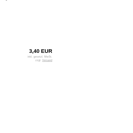
3,40 EUR
inkl. gesetzl. MwSt.
zzgl.
Versand