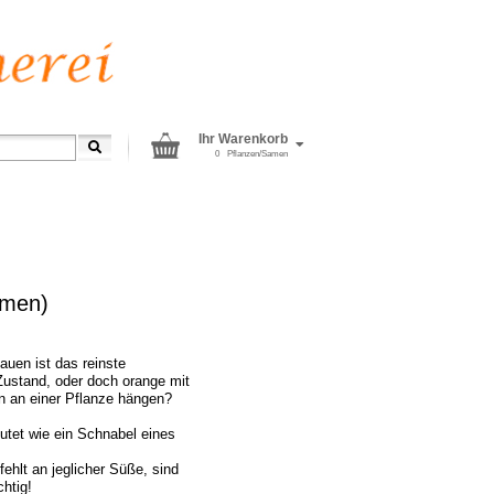
Ihr Warenkorb
0
Pflanzen/Samen
amen)
auen ist das reinste
 Zustand, oder doch orange mit
n an einer Pflanze hängen?
utet wie ein Schnabel eines
hlt an jeglicher Süße, sind
chtig!