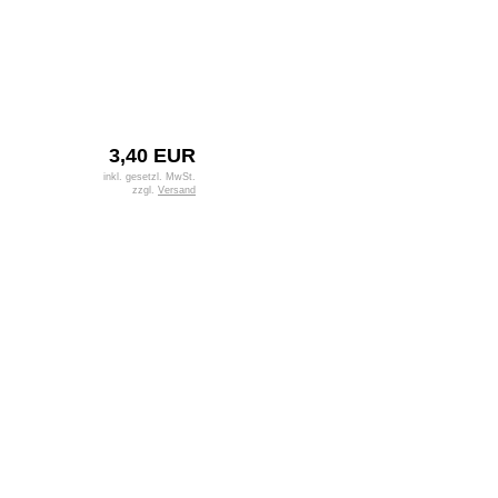
3,40 EUR
inkl. gesetzl. MwSt.
zzgl.
Versand