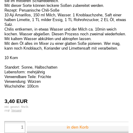
sie im mittleren Schärfebereich.
Mit dieser Sorte können leckere Soßen zubereitet werden.
Rezept: Peruanische Chili-Soße
10 Aji Amarillos, 150 ml Milch, Wasser. 1 Knoblauchzehe, Saft einer
halben Limette, 1 TL milder Essig, 1 TL Rohrohrzucker, 2 EL Öl, etwas
Salz.
Chilis entkernen, in etwas Wasser und der Milch ca. 10min weich
kochen. Wasser abgießen. Diesen Prozess noch zweimal wiederholen.
Mit kaltem Wasser abkühlen und abtropfen lassen.
Mit dem Öl alles im Mixer zu einer glatten Soße pürieren. Wer mag,
kann noch Knoblauch, Koriander und Limettensaft mit verarbeiten.
10 Korn
Standort: Sonne, Halbschatten
Lebensform: mehrjährig
Verwendbare Teile: Früchte
Verwendung: Würzen
Wuchshöhe: 100cm
3,40 EUR
inkl. gesetzl. MwSt.
zzgl.
Versand
in den Korb