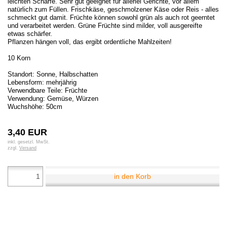
leichten Schärfe. Sehr gut geeignet für allerlei Gerichte, vor allem
natürlich zum Füllen. Frischkäse, geschmolzener Käse oder Reis - alles
schmeckt gut damit. Früchte können sowohl grün als auch rot geerntet
und verarbeitet werden. Grüne Früchte sind milder, voll ausgereifte
etwas schärfer.
Pflanzen hängen voll, das ergibt ordentliche Mahlzeiten!
10 Korn
Standort: Sonne, Halbschatten
Lebensform: mehrjährig
Verwendbare Teile: Früchte
Verwendung:
Gemüse,
Würzen
Wuchshöhe: 50cm
3,40 EUR
inkl. gesetzl. MwSt.
zzgl.
Versand
in den Korb