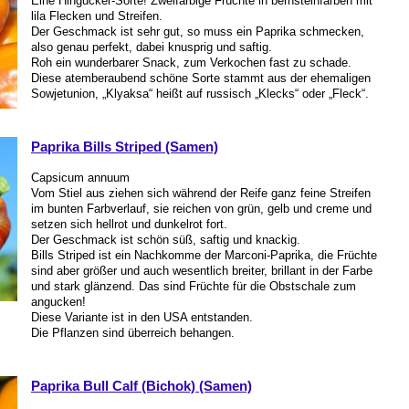
Eine Hingucker-Sorte! Zweifarbige Früchte in bernsteinfarben mit
lila Flecken und Streifen.
Der Geschmack ist sehr gut, so muss ein Paprika schmecken,
also genau perfekt, dabei knusprig und saftig.
Roh ein wunderbarer Snack, zum Verkochen fast zu schade.
Diese atemberaubend schöne Sorte stammt aus der ehemaligen
Sowjetunion, „Klyaksa“ heißt auf russisch „Klecks“ oder „Fleck“.
Paprika Bills Striped (Samen)
Capsicum annuum
Vom Stiel aus ziehen sich während der Reife ganz feine Streifen
im bunten Farbverlauf, sie reichen von grün, gelb und creme und
setzen sich hellrot und dunkelrot fort.
Der Geschmack ist schön süß, saftig und knackig.
Bills Striped ist ein Nachkomme der Marconi-Paprika, die Früchte
sind aber größer und auch wesentlich breiter, brillant in der Farbe
und stark glänzend. Das sind Früchte für die Obstschale zum
angucken!
Diese Variante ist in den USA entstanden.
Die Pflanzen sind überreich behangen.
Paprika Bull Calf (Bichok) (Samen)