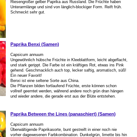
Riesengroßer gelber Paprika aus Russland. Die Früchte haben
Unterarmlänge und sind von länglich-blockiger Form. Reift früh.
Schmeckt sehr gut.
Paprika Benxi (Samen)
Capsicum annuum
Ungewöhnlich hübsche Früchte in Kleeblattform, leicht abgeflacht,
und stark gerippt. Die Farbe ist ein kräftiges Rot, etwas ins Pink
gehend. Geschmacklich auch top, lecker saftig, aromatisch, süß!
Ein neuer Favorit!
Benxi ist eine seltene Sorte aus China.
Die Pflanzen bilden fortlaufend Früchte, erste können schon
vollreif geerntet werden, während andere noch grün dran hängen
und wieder andere, die gerade erst aus der Blüte entstehen.
Paprika Between the Lines (panaschiert) (Samen)
Capsicum annuum
Überwältigende Paprikasorte, bunt gestreift in einer noch nie
vorher dagewesenen Farbkombination. Dunkelgrün, limette bis hin