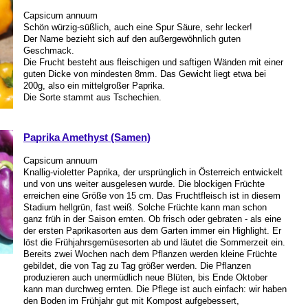
Capsicum annuum
Schön würzig-süßlich, auch eine Spur Säure, sehr lecker!
Der Name bezieht sich auf den außergewöhnlich guten
Geschmack.
Die Frucht besteht aus fleischigen und saftigen Wänden mit einer
guten Dicke von mindesten 8mm. Das Gewicht liegt etwa bei
200g, also ein mittelgroßer Paprika.
Die Sorte stammt aus Tschechien.
Paprika Amethyst (Samen)
Capsicum annuum
Knallig-violetter Paprika, der ursprünglich in Österreich entwickelt
und von uns weiter ausgelesen wurde. Die blockigen Früchte
erreichen eine Größe von 15 cm. Das Fruchtfleisch ist in diesem
Stadium hellgrün, fast weiß. Solche Früchte kann man schon
ganz früh in der Saison ernten. Ob frisch oder gebraten - als eine
der ersten Paprikasorten aus dem Garten immer ein Highlight. Er
löst die Frühjahrsgemüsesorten ab und läutet die Sommerzeit ein.
Bereits zwei Wochen nach dem Pflanzen werden kleine Früchte
gebildet, die von Tag zu Tag größer werden. Die Pflanzen
produzieren auch unermüdlich neue Blüten, bis Ende Oktober
kann man durchweg ernten. Die Pflege ist auch einfach: wir haben
den Boden im Frühjahr gut mit Kompost aufgebessert,