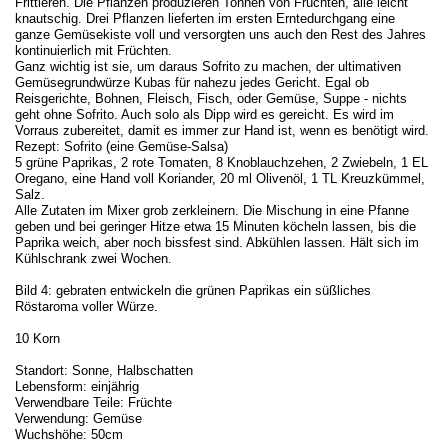
Frittieren. Die Pflanzen produzieren Tonnen von Früchten, alle leicht
knautschig. Drei Pflanzen lieferten im ersten Erntedurchgang eine
ganze Gemüsekiste voll und versorgten uns auch den Rest des Jahres
kontinuierlich mit Früchten.
Ganz wichtig ist sie, um daraus Sofrito zu machen, der ultimativen
Gemüsegrundwürze Kubas für nahezu jedes Gericht. Egal ob
Reisgerichte, Bohnen, Fleisch, Fisch, oder Gemüse, Suppe - nichts
geht ohne Sofrito. Auch solo als Dipp wird es gereicht. Es wird im
Vorraus zubereitet, damit es immer zur Hand ist, wenn es benötigt wird.
Rezept: Sofrito (eine Gemüse-Salsa)
5 grüne Paprikas, 2 rote Tomaten, 8 Knoblauchzehen, 2 Zwiebeln, 1 EL
Oregano, eine Hand voll Koriander, 20 ml Olivenöl, 1 TL Kreuzkümmel,
Salz.
Alle Zutaten im Mixer grob zerkleinern. Die Mischung in eine Pfanne
geben und bei geringer Hitze etwa 15 Minuten köcheln lassen, bis die
Paprika weich, aber noch bissfest sind. Abkühlen lassen. Hält sich im
Kühlschrank zwei Wochen.
Bild 4: gebraten entwickeln die grünen Paprikas ein süßliches
Röstaroma voller Würze.
10 Korn
Standort: Sonne, Halbschatten
Lebensform: einjährig
Verwendbare Teile: Früchte
Verwendung: Gemüse
Wuchshöhe: 50cm