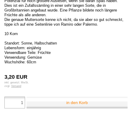
Potenzial für noch größere Auslesen, wenn Sie daran Spaß haben.
Dies ist ein Zufallssämling in einer sehr langen Sorte, die in
Großbritannien angebaut wurde. Eine Pflanze bildete noch längere
Früchte als alle anderen.
Die genaue Muttersorte kenne ich nicht, da sie aber so gut schmeckt,
tippe ich auf eine Seitenlinie von Ramiro oder Palermo.
10 Korn
Standort: Sonne, Halbschatten
Lebensform: einjährig
Verwendbare Teile: Früchte
Verwendung: Gemüse
Wuchshöhe: 60cm
3,20 EUR
inkl. gesetzl. MwSt.
zzgl.
Versand
in den Korb