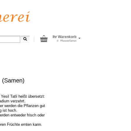
Ihr Warenkorb
0
Pflanzen/Samen
t) (Samen)
esil Tatli heißt übersetzt:
adium verzehrt.
ier werden die Pflanzen gut
g ist hoch.
werden entweder frisch oder
ren Früchte ernten kann.