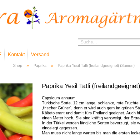
F
Kontakt
Versand
»
»
Shop
Paprika
Paprika Yesil Tatli (freilandgeeignet) (Samen)
Paprika Yesil Tatli (freilandgeeigne
Capsicum annuum
Türkische Sorte. 12 cm lange, schlanke, rote Früchte. Y
„frischer Grüner“, denn er wird auch gern im grünen St
Kältetolerant und damit fürs Freiland geeignet. Auch h
einen Meter hoch. Sie sind kräftig verzweigt, der Ertra
In der Türkei werden längliche Sorten bevorzugt, sie 
eingelegt gegessen.
Man muss nicht lange warten bis man die ersten lecke