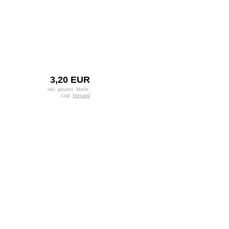
3,20 EUR
inkl. gesetzl. MwSt.
zzgl.
Versand