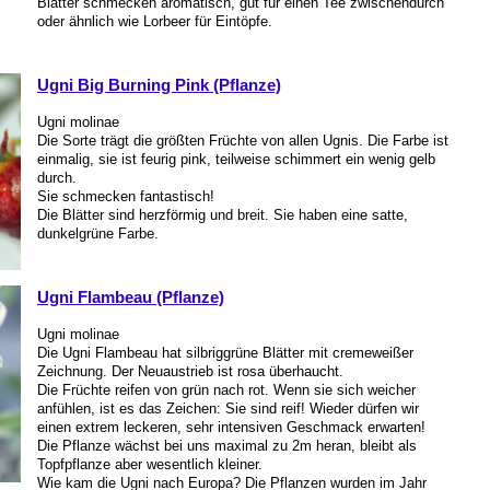
Blätter schmecken aromatisch, gut für einen Tee zwischendurch
oder ähnlich wie Lorbeer für Eintöpfe.
Ugni Big Burning Pink (Pflanze)
Ugni molinae
Die Sorte trägt die größten Früchte von allen Ugnis. Die Farbe ist
einmalig, sie ist feurig pink, teilweise schimmert ein wenig gelb
durch.
Sie schmecken fantastisch!
Die Blätter sind herzförmig und breit. Sie haben eine satte,
dunkelgrüne Farbe.
Ugni Flambeau (Pflanze)
Ugni molinae
Die Ugni Flambeau hat silbriggrüne Blätter mit cremeweißer
Zeichnung. Der Neuaustrieb ist rosa überhaucht.
Die Früchte reifen von grün nach rot. Wenn sie sich weicher
anfühlen, ist es das Zeichen: Sie sind reif! Wieder dürfen wir
einen extrem leckeren, sehr intensiven Geschmack erwarten!
Die Pflanze wächst bei uns maximal zu 2m heran, bleibt als
Topfpflanze aber wesentlich kleiner.
Wie kam die Ugni nach Europa? Die Pflanzen wurden im Jahr