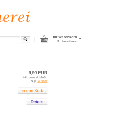
Ihr Warenkorb
0
Pflanzen/Samen
»
p
Ugni
9,90 EUR
inkl. gesetzl. MwSt.
zzgl.
Versand
in den Korb
Details