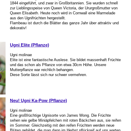
1844 eingeführt, und zwar in Großbritannien. Sie wurden schnell
zur Lieblingsspeise von Queen Victoria, der Ururgroßmutter von
Queen Elisabeth. Heute noch wird in Cornwall eine Marmelade
aus den Ugnifrüchten hergestellt.
Flambeau ist durch die Blätter das ganze Jahr über attraktiv und
dekorativ!
Ugni Elite (Pflanze)
Ugni molinae
Elite ist eine fantastische Auslese. Sie bildet massenhaft Früchte
und das schon als Pflanze von etwa 30cm Höhe. Unsere
Mutterpflanze war reichlich behangen.
Diese Sorte lässt sich nur schwer vermehren.
Neu! Ugni Ka-Pow (Pflanze)
Ugni molinae
Eine großfrüchtige Ugnisorte von James Wong. Die Früchte
sehen wie gelbe Miniäpfelchen mit roten Bäckchen aus, sie reifen
im Sommer. Gleichzeitig mit den reifen Früchten werden neue
Blüten gebildet, die man dann im Herbst pflückreif auf uns warten.