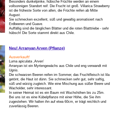
Besonders dunkelpinke, hübsche Früchte werden an einem
vollsonnigen Standort reif. Die Frucht ist groß. Villarica Strawberry
ist die früheste Sorte von allen, die Früchte reifen ab Mitte
August.
Sie schmecken exzellent, süß und gewaltig aromatisiert nach
Erdbeeren und Guave.
Auffällig sind die länglichen Blätter und die roten Blatttriebe - sehr
hübsch! Die Sorte stammt direkt aus Chile.
Neu! Arranyan Arven (Pflanze)
Ausverkauft!
Luma apiculata ,Arven’
Arranyan ist ein Myrtengewächs aus Chile und eng verwandt mit
Ugnis.
Die schwarzen Beeren reifen im Sommer, das Fruchtfleisch ist lila
getönt, die Haut ist dünn. Sie schmecken sehr gut, sehr saftig,
süß und würzig zugleich. Wie eine Mischung aus süßer Beere und
Wacholder, sehr interessant.
In seiner Heimat ist es ein Baum mit Wuchshöhen bis zu 25m.
Bei uns ist es eine Kübelpflanze mit einer Höhe, die Sie ihm
zugestehen. Wir halten ihn auf etwa 60cm, er trägt reichlich und
zuverlässig Beeren.