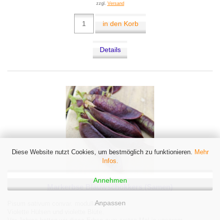
zzgl.
Versand
in den Korb
Details
Diese Website nutzt Cookies, um bestmöglich zu funktionieren.
Mehr
Infos.
Annehmen
Markerbse Blauwschokkers (Samen)
Anpassen
Pisum sativum convar. modullare
Violette Hülsen und violette Blüte.