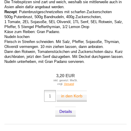
Die Triebspitzen sind zart und weich, weshalb sie mittlerweile auch in
Asien allein dafür angebaut werden.
Rezept
: Putenbrustgeschnetzeltes mit scharfen Zuckerschoten
500g Putenbrust, 500g Bandnudeln, 400g Zuckerschoten,
1 Tomate, 2EL Sojasoße, 5EL Olivenöl, 1TL Senf, 5EL Rotwein, Salz,
Pfeffer, 5 Stengel Pfefferthymian, 1/2 Lemon Drop
Käse zum Reiben: Gran Padano.
Nudeln kochen
Fleisch in Streifen schneiden. Mit Salz, Pfeffer, Sojasoße, Thymian,
Olivenöl vermengen. 10 min ziehen lassen, dann anbraten.
Dann den Rotwein, Tomatenstückchen und Zuckerschoten dazu. Kurz
durchbraten, jetzt den Senf dazugeben. Mit Deckel durchgaren lassen.
Nudeln unterheben, mit Gran Padano servieren.
3,20 EUR
inkl. gesetzl. MwSt.
zzgl.
Versand
in den Korb
Details