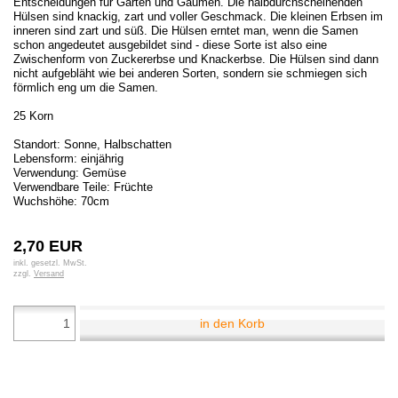
Entscheidungen für Garten und Gaumen. Die halbdurchscheinenden
Hülsen sind knackig, zart und voller Geschmack. Die kleinen Erbsen im
inneren sind zart und süß. Die Hülsen erntet man, wenn die Samen
schon angedeutet ausgebildet sind - diese Sorte ist also eine
Zwischenform von Zuckererbse und Knackerbse. Die Hülsen sind dann
nicht aufgebläht wie bei anderen Sorten, sondern sie schmiegen sich
förmlich eng um die Samen.
25 Korn
Standort: Sonne, Halbschatten
Lebensform: einjährig
Verwendung: Gemüse
Verwendbare Teile: Früchte
Wuchshöhe: 70cm
2,70 EUR
inkl. gesetzl. MwSt.
zzgl.
Versand
in den Korb