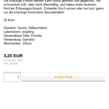
Die knackige Erbsen werden samt Hülse geerntet und gegessen. Sie
schmecken süß, aber nicht übermäßig, und haben einen leckeren,
frischen Erbsengeschmack. Entweder frisch essen oder nur kurz garen
um die knackige Konsistenz beizubehalten.
25 Korn
Standort: Sonne, Halbschatten
Lebensform: einjährig
Verwendbare Teile: Früchte
Verwendung: Gemüse
Wuchshöhe: 120cm
3,20 EUR
inkl. gesetzl. MwSt.
zzgl.
Versand
in den Korb