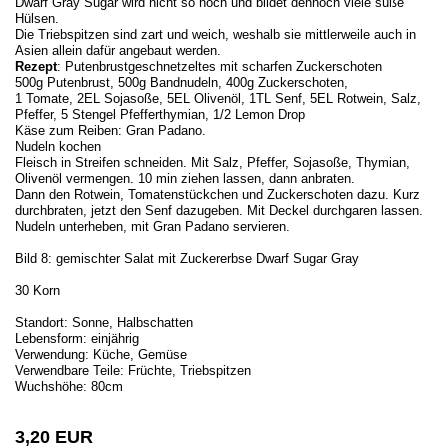
Dwarf Gray Sugar wird nicht so hoch und bildet dennoch viele süße
Hülsen.
Die Triebspitzen sind zart und weich, weshalb sie mittlerweile auch in
Asien allein dafür angebaut werden.
Rezept
: Putenbrustgeschnetzeltes mit scharfen Zuckerschoten
500g Putenbrust, 500g Bandnudeln, 400g Zuckerschoten,
1 Tomate, 2EL Sojasoße, 5EL Olivenöl, 1TL Senf, 5EL Rotwein, Salz,
Pfeffer, 5 Stengel Pfefferthymian, 1/2 Lemon Drop
Käse zum Reiben: Gran Padano.
Nudeln kochen
Fleisch in Streifen schneiden. Mit Salz, Pfeffer, Sojasoße, Thymian,
Olivenöl vermengen. 10 min ziehen lassen, dann anbraten.
Dann den Rotwein, Tomatenstückchen und Zuckerschoten dazu. Kurz
durchbraten, jetzt den Senf dazugeben. Mit Deckel durchgaren lassen.
Nudeln unterheben, mit Gran Padano servieren.
Bild 8: gemischter Salat mit Zuckererbse Dwarf Sugar Gray
30 Korn
Standort: Sonne, Halbschatten
Lebensform: einjährig
Verwendung: Küche, Gemüse
Verwendbare Teile: Früchte, Triebspitzen
Wuchshöhe: 80cm
3,20 EUR