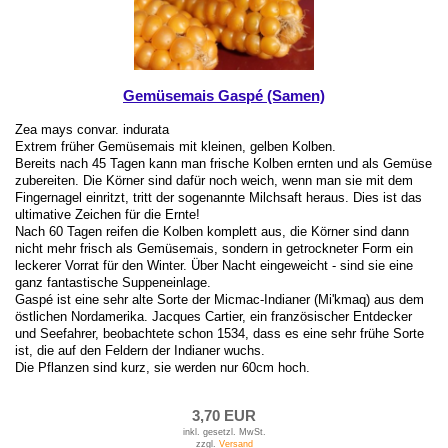
Gemüsemais Gaspé (Samen)
Zea mays convar. indurata
Extrem früher Gemüsemais mit kleinen, gelben Kolben.
Bereits nach 45 Tagen kann man frische Kolben ernten und als Gemüse
zubereiten. Die Körner sind dafür noch weich, wenn man sie mit dem
Fingernagel einritzt, tritt der sogenannte Milchsaft heraus. Dies ist das
ultimative Zeichen für die Ernte!
Nach 60 Tagen reifen die Kolben komplett aus, die Körner sind dann
nicht mehr frisch als Gemüsemais, sondern in getrockneter Form ein
leckerer Vorrat für den Winter. Über Nacht eingeweicht - sind sie eine
ganz fantastische Suppeneinlage.
Gaspé ist eine sehr alte Sorte der Micmac-Indianer (Mi'kmaq) aus dem
östlichen Nordamerika. Jacques Cartier, ein französischer Entdecker
und Seefahrer, beobachtete schon 1534, dass es eine sehr frühe Sorte
ist, die auf den Feldern der Indianer wuchs.
Die Pflanzen sind kurz, sie werden nur 60cm hoch.
3,70 EUR
inkl. gesetzl. MwSt.
zzgl.
Versand