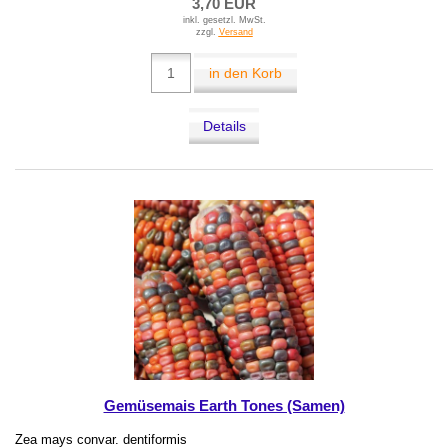
3,70 EUR
inkl. gesetzl. MwSt.
zzgl.
Versand
in den Korb
Details
Gemüsemais Earth Tones (Samen)
Zea mays convar. dentiformis