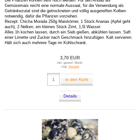
Die Pflanzen können sehr hoch werden. Für den Anbau als
Gemüsemais reicht eine normale Aussaat, für die Verwendung als
Getränkezutat sind die getrockneten und völlig ausgereiften Kolben
notwendig, dafür die Pflanzen vorziehen.
Rezept: Chicha Morada 250g Maiskörner, 1 Stück Ananas (Apfel geht
auch), 2 Nelken, ein kleines Stück Zimt, 1,5l Wasser.
Alles 1h kochen lassen, durch ein Sieb gießen, abkühlen lassen. Saft
einer Limette und Zucker nach Geschmack hinzufügen. Kalt servieren.
Hält sich auch mehrere Tage im Kühlschrank.
3,70 EUR
inkl. gesetzl. MwSt.
zzgl.
Versand
in den Korb
Details