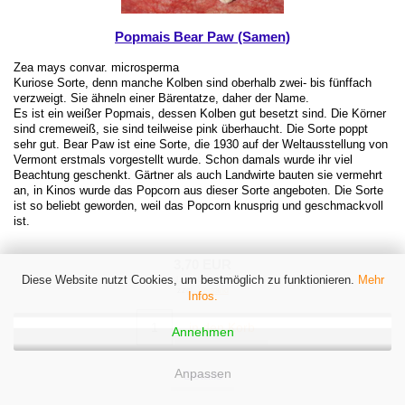
Popmais Bear Paw (Samen)
Zea mays convar. microsperma
Kuriose Sorte, denn manche Kolben sind oberhalb zwei- bis fünffach
verzweigt. Sie ähneln einer Bärentatze, daher der Name.
Es ist ein weißer Popmais, dessen Kolben gut besetzt sind. Die Körner
sind cremeweiß, sie sind teilweise pink überhaucht. Die Sorte poppt
sehr gut. Bear Paw ist eine Sorte, die 1930 auf der Weltausstellung von
Vermont erstmals vorgestellt wurde. Schon damals wurde ihr viel
Beachtung geschenkt. Gärtner als auch Landwirte bauten sie vermehrt
an, in Kinos wurde das Popcorn aus dieser Sorte angeboten. Die Sorte
ist so beliebt geworden, weil das Popcorn knusprig und geschmackvoll
ist.
3,70 EUR
Diese Website nutzt Cookies, um bestmöglich zu funktionieren.
Mehr
inkl. gesetzl. MwSt.
zzgl.
Versand
Infos.
in den Korb
Annehmen
Anpassen
Details