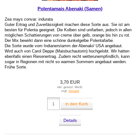
Polentamais Abenaki (Samen)
Zea mays convar. indurata
Guter Ertrag und Zuverlässigkeit machen diese Sorte aus. Sie ist am
besten für Polenta geeignet. Die Kolben sind unifarben, jedoch in allen
möglichen Schattierungen von creme über gelb, orange bis hin zu rot.
Der Mix bewirkt dann eine schöne dunkelgelbe Polentafarbe.
Die Sorte wurde vom Indianerstamm der Abenaki/ USA angebaut.
Wird auch von Carol Deppe (Maisbuchautorin) hochgelobt. Wir hatten
ebenfalls einen Riesenertrag. Zudem recht wetterunempfindlich, kann
sogar in Regionen mit nicht so warmen Sommern angebaut werden.
Frühe Sorte.
3,70 EUR
inkl. gesetzl. MwSt.
zzgl.
Versand
in den Korb
Details