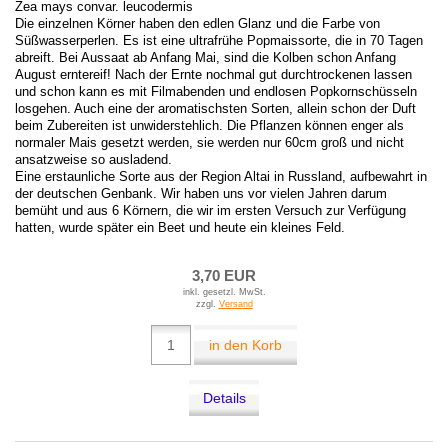
Zea mays convar. leucodermis
Die einzelnen Körner haben den edlen Glanz und die Farbe von
Süßwasserperlen. Es ist eine ultrafrühe Popmaissorte, die in 70 Tagen
abreift. Bei Aussaat ab Anfang Mai, sind die Kolben schon Anfang
August erntereif! Nach der Ernte nochmal gut durchtrockenen lassen
und schon kann es mit Filmabenden und endlosen Popkornschüsseln
losgehen. Auch eine der aromatischsten Sorten, allein schon der Duft
beim Zubereiten ist unwiderstehlich. Die Pflanzen können enger als
normaler Mais gesetzt werden, sie werden nur 60cm groß und nicht
ansatzweise so ausladend.
Eine erstaunliche Sorte aus der Region Altai in Russland, aufbewahrt in
der deutschen Genbank. Wir haben uns vor vielen Jahren darum
bemüht und aus 6 Körnern, die wir im ersten Versuch zur Verfügung
hatten, wurde später ein Beet und heute ein kleines Feld.
3,70 EUR
inkl. gesetzl. MwSt.
zzgl.
Versand
in den Korb
Details