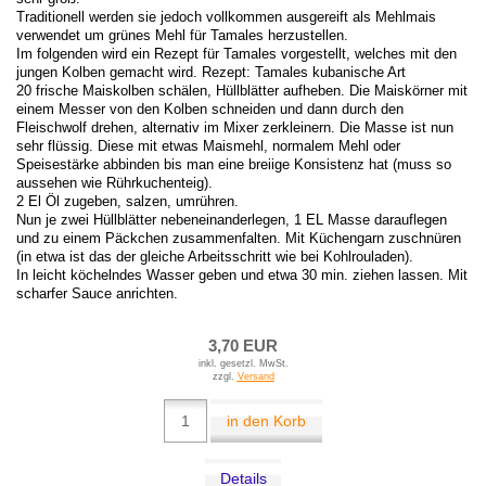
Traditionell werden sie jedoch vollkommen ausgereift als Mehlmais
verwendet um grünes Mehl für Tamales herzustellen.
Im folgenden wird ein Rezept für Tamales vorgestellt, welches mit den
jungen Kolben gemacht wird. Rezept: Tamales kubanische Art
20 frische Maiskolben schälen, Hüllblätter aufheben. Die Maiskörner mit
einem Messer von den Kolben schneiden und dann durch den
Fleischwolf drehen, alternativ im Mixer zerkleinern. Die Masse ist nun
sehr flüssig. Diese mit etwas Maismehl, normalem Mehl oder
Speisestärke abbinden bis man eine breiige Konsistenz hat (muss so
aussehen wie Rührkuchenteig).
2 El Öl zugeben, salzen, umrühren.
Nun je zwei Hüllblätter nebeneinanderlegen, 1 EL Masse darauflegen
und zu einem Päckchen zusammenfalten. Mit Küchengarn zuschnüren
(in etwa ist das der gleiche Arbeitsschritt wie bei Kohlrouladen).
In leicht köchelndes Wasser geben und etwa 30 min. ziehen lassen. Mit
scharfer Sauce anrichten.
3,70 EUR
inkl. gesetzl. MwSt.
zzgl.
Versand
in den Korb
Details