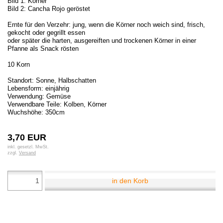
Bild 1: Körner
Bild 2: Cancha Rojo geröstet
Ernte für den Verzehr: jung, wenn die Körner noch weich sind, frisch,
gekocht oder gegrillt essen
oder später die harten, ausgereiften und trockenen Körner in einer
Pfanne als Snack rösten
10 Korn
Standort: Sonne, Halbschatten
Lebensform: einjährig
Verwendung: Gemüse
Verwendbare Teile: Kolben, Körner
Wuchshöhe: 350cm
3,70 EUR
inkl. gesetzl. MwSt.
zzgl.
Versand
in den Korb