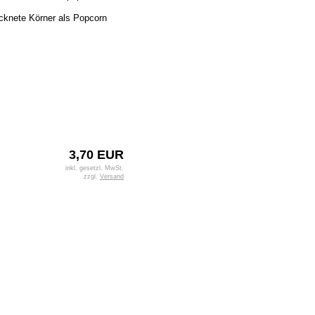
rocknete Körner als Popcorn
3,70 EUR
inkl. gesetzl. MwSt.
zzgl.
Versand