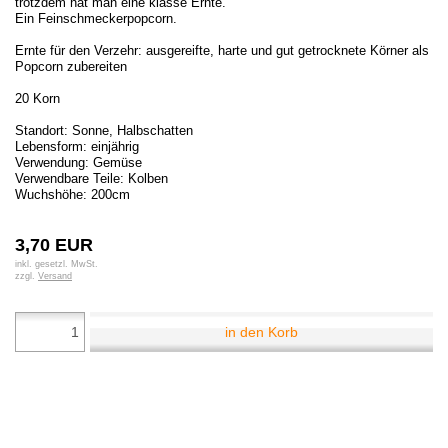
trotzdem hat man eine klasse Ernte.
Ein Feinschmeckerpopcorn.
Ernte für den Verzehr: ausgereifte, harte und gut getrocknete Körner als
Popcorn zubereiten
20 Korn
Standort: Sonne, Halbschatten
Lebensform: einjährig
Verwendung: Gemüse
Verwendbare Teile: Kolben
Wuchshöhe: 200cm
3,70 EUR
inkl. gesetzl. MwSt.
zzgl.
Versand
in den Korb