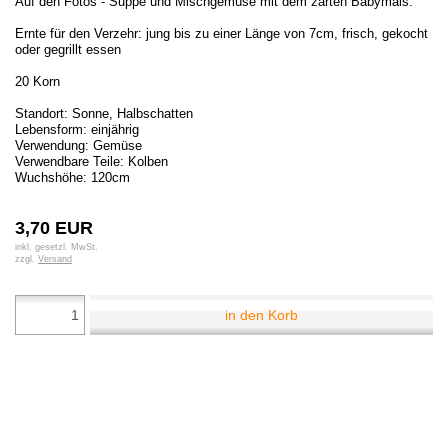
Auf den Fotos - Suppe und Mischgemüse mit dem zarten Babymais.
Ernte für den Verzehr: jung bis zu einer Länge von 7cm, frisch, gekocht
oder gegrillt essen
20 Korn
Standort: Sonne, Halbschatten
Lebensform: einjährig
Verwendung: Gemüse
Verwendbare Teile: Kolben
Wuchshöhe: 120cm
3,70 EUR
inkl. gesetzl. MwSt.
zzgl.
Versand
in den Korb