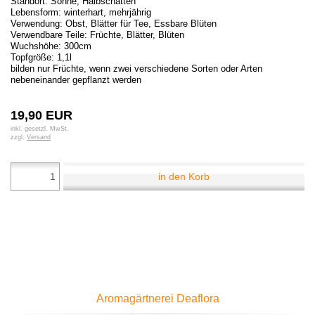
Standort: Sonne, Halbschatten
Lebensform: winterhart, mehrjährig
Verwendung: Obst, Blätter für Tee, Essbare Blüten
Verwendbare Teile: Früchte, Blätter, Blüten
Wuchshöhe: 300cm
Topfgröße: 1,1l
bilden nur Früchte, wenn zwei verschiedene Sorten oder Arten
nebeneinander gepflanzt werden
19,90 EUR
inkl. gesetzl. MwSt.
zzgl.
Versand
in den Korb
Aromagärtnerei Deaflora