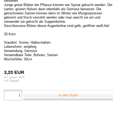
versehen.
Junge grüne Blätter der Pflanze können wie Spinat gekocht werden. Die
zarten, grünen Hülsen dann ebenfalls als Gemüse benutzen. Die
getrockneten Samen können dann im Winter wie Mungosprossen
gekeimt und frisch verzehrt werden oder man weicht sie ein und
verwendet sie gekocht als Suppenbohne.
Geschlossene Blüten dieser Augenbohne sind gelb, geöffnet weiß-lila!
20 Korn
Standort: Sonne, Halbschatten
Lebensform: einjährig
Verwendung: Gemüse
Verwendbare Teile: Bohnen, Samen
Wuchshöhe: 30cm
3,20 EUR
inkl. gesetzl. MwSt.
zzgl.
Versand
in den Korb