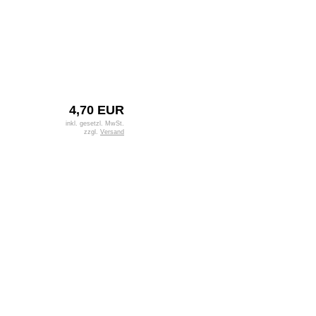
4,70 EUR
inkl. gesetzl. MwSt.
zzgl.
Versand