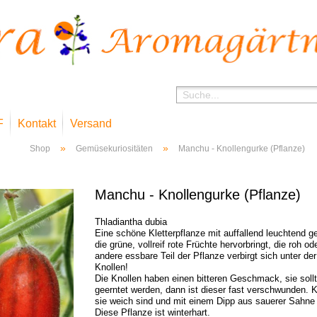
F
Kontakt
Versand
»
»
Shop
Gemüsekuriositäten
Manchu - Knollengurke (Pflanze)
Manchu - Knollengurke (Pflanze)
Thladiantha dubia
Eine schöne Kletterpflanze mit auffallend leuchtend g
die grüne, vollreif rote Früchte hervorbringt, die roh o
andere essbare Teil der Pflanze verbirgt sich unter der
Knollen!
Die Knollen haben einen bitteren Geschmack, sie soll
geerntet werden, dann ist dieser fast verschwunden. 
sie weich sind und mit einem Dipp aus sauerer Sahne 
Diese Pflanze ist winterhart.