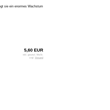
egt sie ein enormes Wachstum
5,60 EUR
inkl. gesetzl. MwSt.
zzgl.
Versand